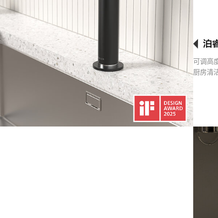
泊
可调高
厨房清