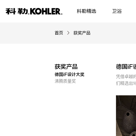
科勒精选
卫浴
首页
获奖产品
获奖产品
德国iF
德国iF设计大奖
凭借卓越的
沸腾质量奖
们精选出