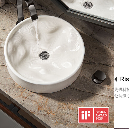
Ri
先进科
让洗漱