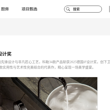
厨房
项目甄选
设计奖
先锋设计与非凡匠心工艺，科勒34款产品斩获2025德国iF设计奖，创
9款实用性与艺术性完美结合的代表作，精心呈现一场美学盛宴。