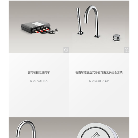
智雨智控恒温阀芯
智雨智控缸边式浴缸花洒龙头组合套装
K-23773T-NA
K-22328T-7-CP