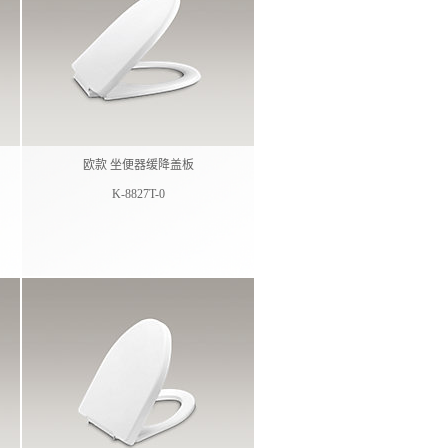
欧款 坐便器缓降盖板
K-8827T-0