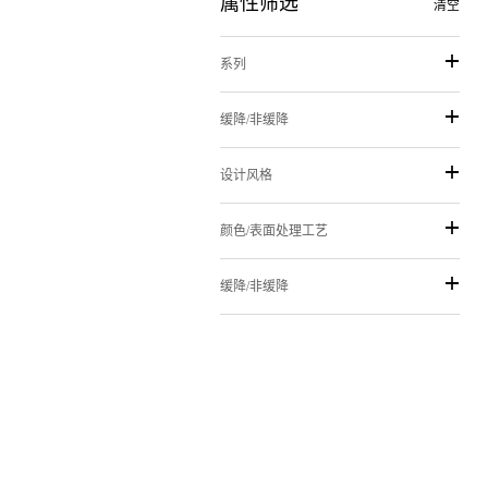
属性筛选
清空
系列
缓降/非缓降
设计风格
颜色/表面处理工艺
缓降/非缓降