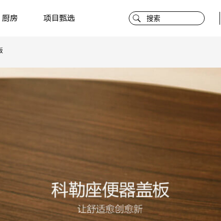
厨房
项目甄选
板