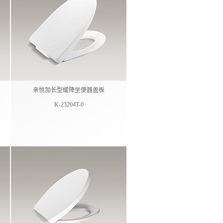
）
亲悦加长型缓降坐便器盖板
K-23204T-0