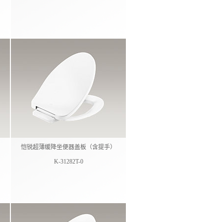
恺锐超薄缓降坐便器盖板（含提手）
K-31282T-0