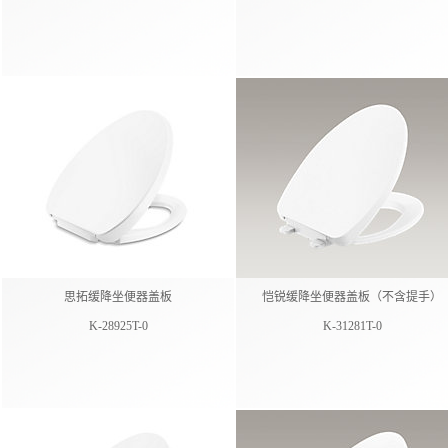
思拓缓降坐便器盖板
恺锐缓降坐便器盖板（不含提手）
K-28925T-0
K-31281T-0