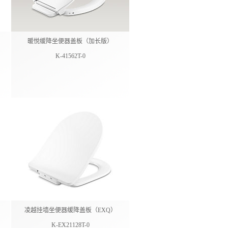
暖悦缓降坐便器盖板（加长版）
K-41562T-0
凌越挂墙坐便器缓降盖板（EXQ）
K-EX21128T-0