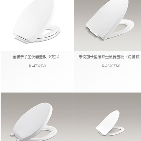
全馨亲子坐便器盖板（快拆）
亲悦加长型缓降坐便器盖板（清馨款
K-4732T-0
K-23205T-0