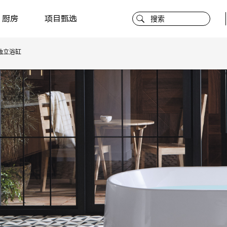
厨房
项目甄选
独立浴缸