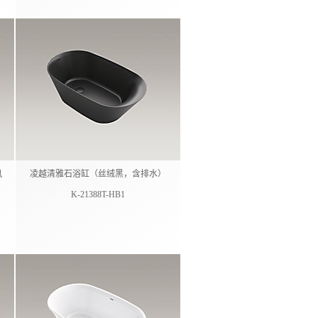
风
凌越清雅石浴缸（丝绒黑，含排水）
K-21388T-HB1