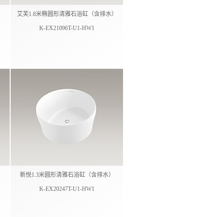
​
艾芙1.8米椭圆形清雅石浴缸（含排水）​
K-EX21096T-U1-HW1
​
新悦1.3米圆形清雅石浴缸（含排水）​
K-EX20247T-U1-HW1