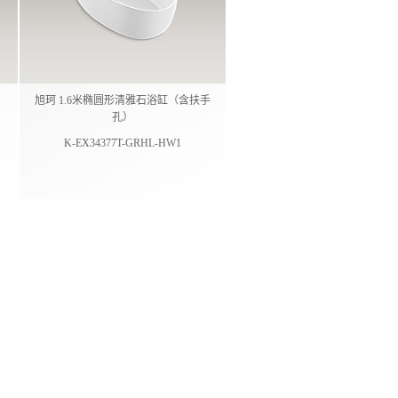
旭珂 1.6米椭圆形清雅石浴缸（含扶手
孔）
K-EX34377T-GRHL-HW1