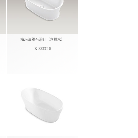
梅玛清雅石浴缸（含排水）
K-8333T-0