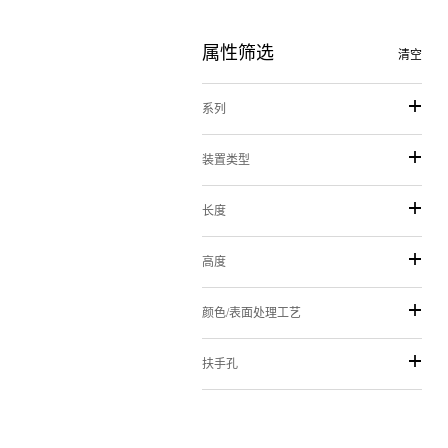
属性筛选
清空
系列
装置类型
长度
高度
颜色/表面处理工艺
扶手孔