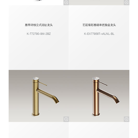
雅蒂诗独立式浴缸龙头
艺廷臻彩雅砌单把脸盆龙头
K-T72790-9M-2BZ
K-EX77958T-4ALNL-BL