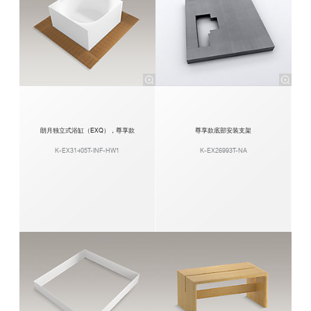
朗月独立式浴缸（EXQ），尊享款
尊享款底部安装支架
K-EX31405T-INF-HW1
K-EX26993T-NA