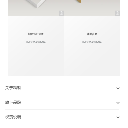
朗月浴缸裙板
辅助步凳
K-EX31408T-NA
K-EX31409T-NA
关于科勒
旗下品牌
权责说明