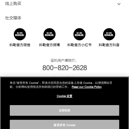
线上购买
社交媒体
科勒官方微信
科勒官方微博
科勒官方小红书
科勒官方抖音
座机用户请拨打：
800-820-2628
手机用户请拨打：
单击“接受所有 Cookie”，即表示您同意在您的设备上存储 Cookie，以增强网站导
400-820-2628
航、分析网站使用情况并协助我们的营销工作。
Read our Cookie Policy
我们的电话服务时间为：
Cookie 设置
周一至周日，上午8点至晚上10点(法定节假日除外)
全部拒绝
版权为科勒(中国)投资有限公司所有©2019
沪ICP备05026969号-1
接受所有 Cookie
沪公网安备31010602002259号