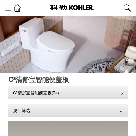
C³清舒宝智能便盖板
C³清舒宝智能便盖板(74)
属性筛选