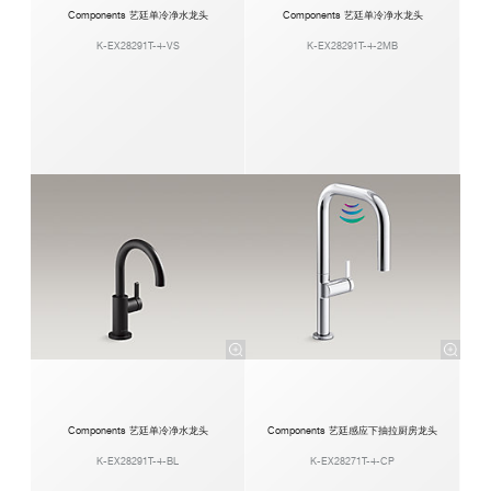
Components 艺廷单冷净水龙头
Components 艺廷单冷净水龙头
K-EX28291T-4-VS
K-EX28291T-4-2MB
Components 艺廷单冷净水龙头
Components 艺廷感应下抽拉厨房龙头
K-EX28291T-4-BL
K-EX28271T-4-CP