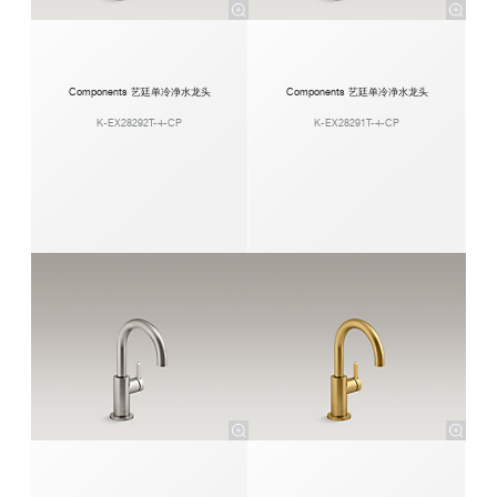
Components 艺廷单冷净水龙头
Components 艺廷单冷净水龙头
K-EX28292T-4-CP
K-EX28291T-4-CP