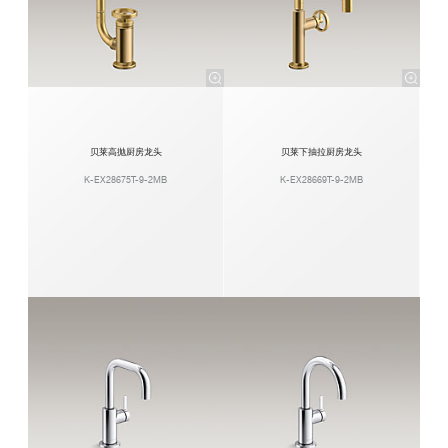
贝莱高抛厨房龙头
贝莱下抽拉厨房龙头
K-EX28675T-9-2MB
K-EX28669T-9-2MB