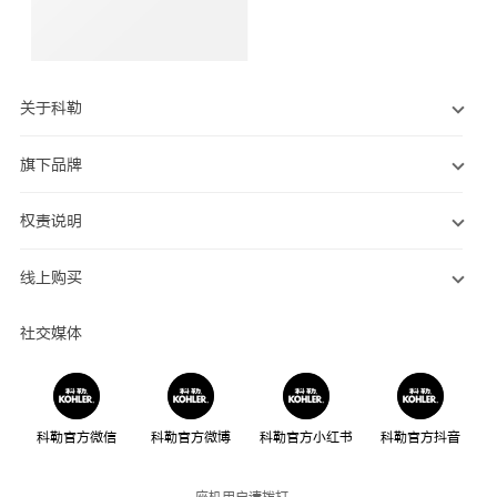
关于科勒
旗下品牌
权责说明
线上购买
社交媒体
科勒官方微信
科勒官方微博
科勒官方小红书
科勒官方抖音
座机用户请拨打：