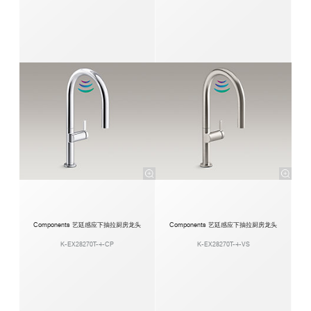
Components 艺廷感应下抽拉厨房龙头
Components 艺廷感应下抽拉厨房龙头
K-EX28270T-4-CP
K-EX28270T-4-VS