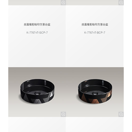
丝嘉臻彩绘印方形台盆
丝嘉臻彩绘印方形台盆
K-77674T-GCP-7
K-77674T-BCP-7