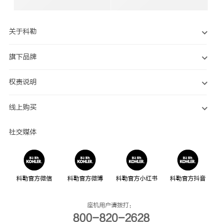
关于科勒
旗下品牌
权责说明
线上购买
社交媒体
科勒官方微信
科勒官方微博
科勒官方小红书
科勒官方抖音
座机用户请拨打：
800-820-2628