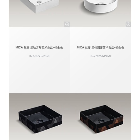
MICA 丝嘉 星钻方形艺术台盆–铂金色
MICA 丝嘉 星钻圆形艺术台盆–铂金色
K-77674T-PK-0
K-77675T-PK-0