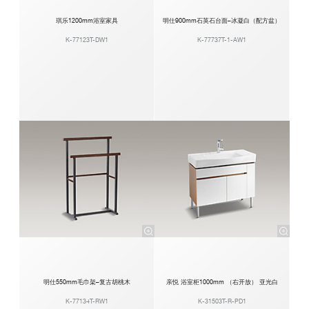
琪乐1200mm浴室家具
明仕900mm石英石台面–冰凝白（配方盆）
K-77123T-DW1
K-77737T-1-AW1
明仕550mm毛巾架–复古胡桃木
亲悦 浴室柜1000mm （右开放） 亚光白
K-77134T-RW1
K-31503T-R-PD1