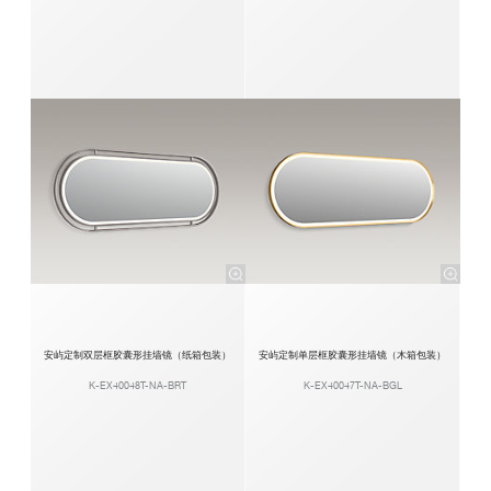
安屿定制双层框胶囊形挂墙镜（纸箱包装）
安屿定制单层框胶囊形挂墙镜（木箱包装）
K-EX40048T-NA-BRT
K-EX40047T-NA-BGL