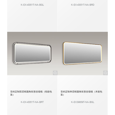
K-EX40051T-NA-BGL
K-EX40051T-NA-BRD
安屿定制双层框圆角矩形挂墙镜（纸箱包
安屿定制单层框圆角矩形挂墙镜（木箱包
装）
装）
K-EX40051T-NA-BRT
K-EX39859T-NA-BGL