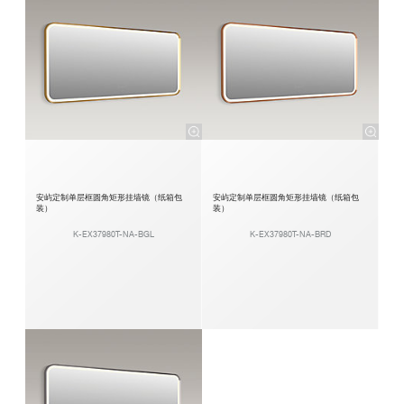
安屿定制单层框圆角矩形挂墙镜（纸箱包
安屿定制单层框圆角矩形挂墙镜（纸箱包
装）
装）
K-EX37980T-NA-BGL
K-EX37980T-NA-BRD