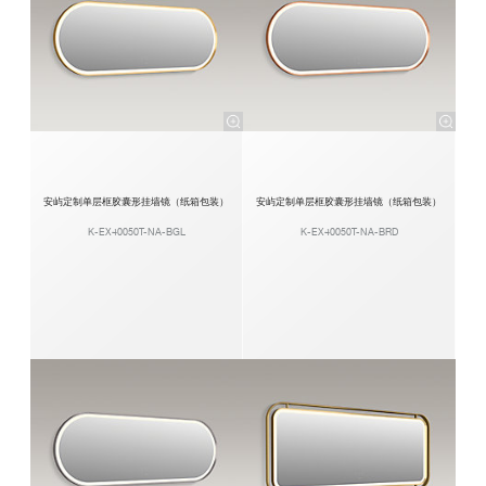
安屿定制单层框胶囊形挂墙镜（纸箱包装）
安屿定制单层框胶囊形挂墙镜（纸箱包装）
K-EX40050T-NA-BGL
K-EX40050T-NA-BRD