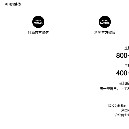
社交媒体
科勒官方微信
科勒官方微博
座
800
手
400
我们
周一至周日，上午8
版权为科勒(中
沪IC
沪公网安备3