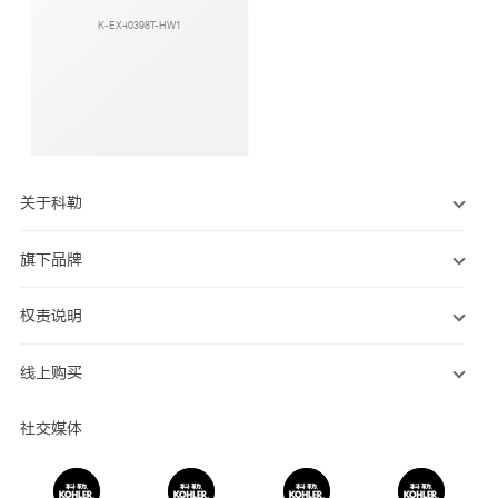
K-EX40398T-HW1
关于科勒
旗下品牌
权责说明
线上购买
社交媒体