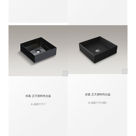
丝嘉 正方形时尚台盆
丝嘉 正方形时尚台盆
K-90011T-HB1
K-90011T-7