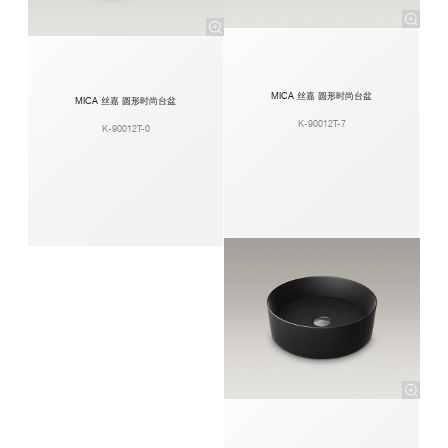
MICA 丝嘉 圆形时尚台盆
MICA 丝嘉 圆形时尚台盆
K-90012T-7
K-90012T-0