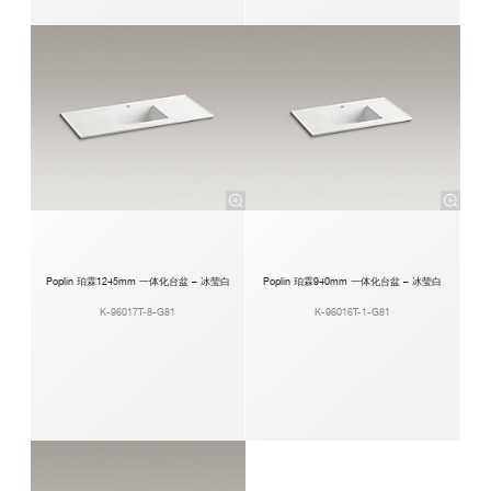
Poplin 珀霖1245mm 一体化台盆 – 冰莹白
Poplin 珀霖940mm 一体化台盆 – 冰莹白
K-96017T-8-G81
K-96016T-1-G81