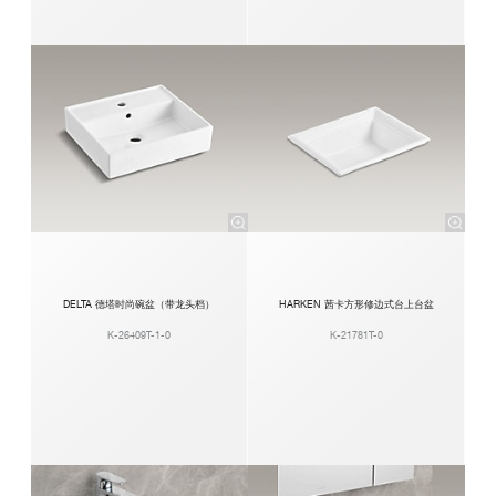
DELTA 德塔时尚碗盆（带龙头档）
HARKEN 茜卡方形修边式台上台盆
K-26409T-1-0
K-21781T-0