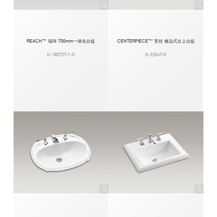
REACH™ 瑞琦 700mm一体化台盆
CENTERPIECE™ 苔丝 修边式台上台盆
K-18572T-1-0
K-2264T-0