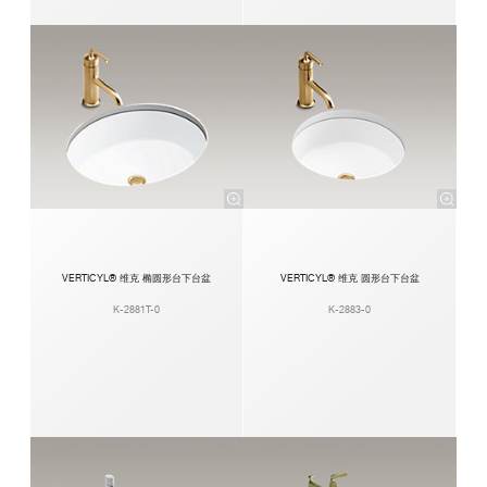
VERTICYL® 维克 椭圆形台下台盆
VERTICYL® 维克 圆形台下台盆
K-2881T-0
K-2883-0