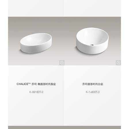
CHALICE™ 乔司 椭圆形时尚脸盆
乔司圆形时尚台盆
K-99183T-0
K-14800T-0