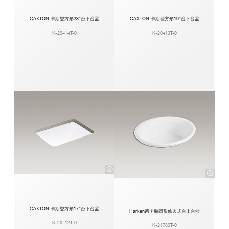
CAXTON 卡斯登方形23”台下台盆
CAXTON 卡斯登方形19”台下台盆
K-20414T-0
K-20413T-0
CAXTON 卡斯登方形17”台下台盆
Harken茜卡椭圆形修边式台上台盆
K-20412T-0
K-21780T-0