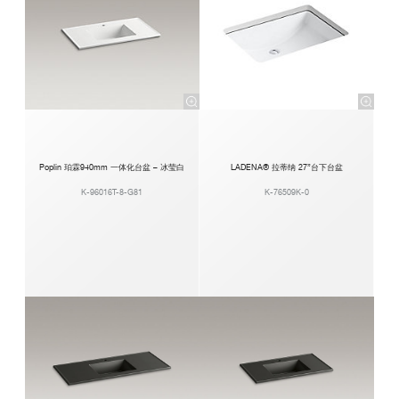
Poplin 珀霖940mm 一体化台盆 – 冰莹白
LADENA® 拉蒂纳 27”台下台盆
K-96016T-8-G81
K-76509K-0