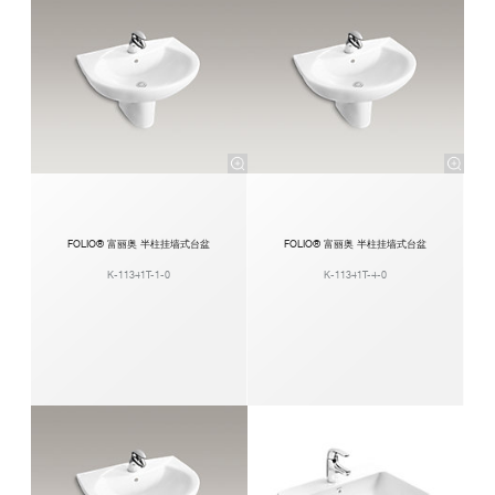
FOLIO® 富丽奥 半柱挂墙式台盆
FOLIO® 富丽奥 半柱挂墙式台盆
K-11341T-1-0
K-11341T-4-0