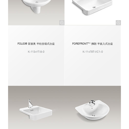
FOLIO® 富丽奥 半柱挂墙式台盆
FOREFRONT™ 拂朗 半嵌入式台盆
K-11341T-8-0
K-11479T-VC1-0