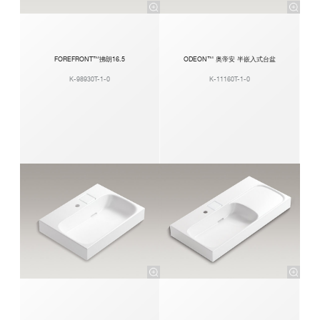
FOREFRONT™拂朗16.5
ODEON™ 奥帝安 半嵌入式台盆
K-98930T-1-0
K-11160T-1-0