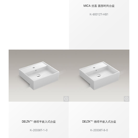
MICA 丝嘉 圆形时尚台盆
K-90012T-HB1
DELTA™ 德塔半嵌入式台盆
DELTA™ 德塔半嵌入式台盆
K-20338T-1-0
K-20338T-8-0