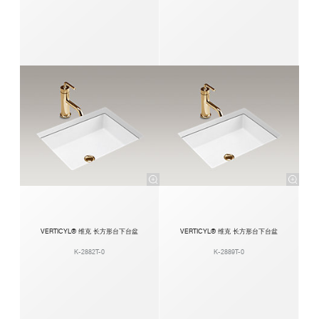
VERTICYL® 维克 长方形台下台盆
VERTICYL® 维克 长方形台下台盆
K-2882T-0
K-2889T-0