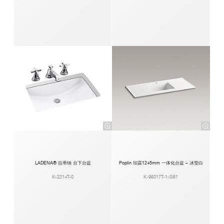
LADENA® 拉蒂纳 台下台盆
Poplin 珀霖1245mm 一体化台盆 – 冰莹白
K-2214T-0
K-96017T-1-G81