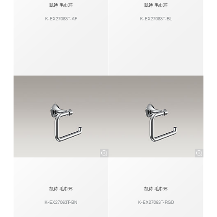
凯诗 毛巾环
凯诗 毛巾环
K-EX27063T-AF
K-EX27063T-BL
凯诗 毛巾环
凯诗 毛巾环
K-EX27063T-BN
K-EX27063T-RGD