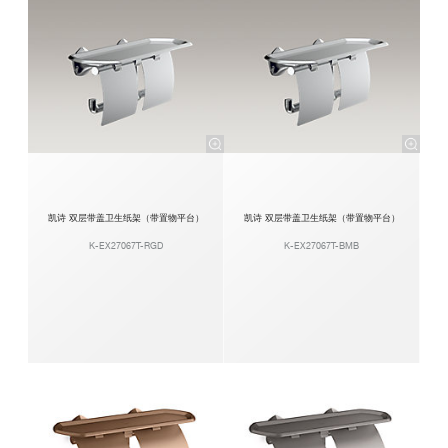
凯诗 双层带盖卫生纸架（带置物平台）​
凯诗 双层带盖卫生纸架（带置物平台）​
K-EX27067T-RGD
K-EX27067T-BMB