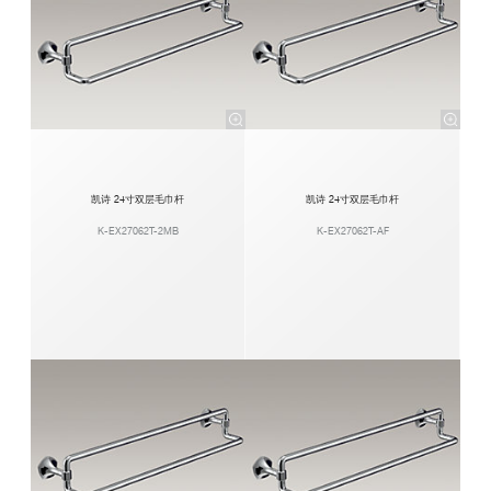
凯诗 24寸双层毛巾杆​
凯诗 24寸双层毛巾杆​
K-EX27062T-2MB
K-EX27062T-AF