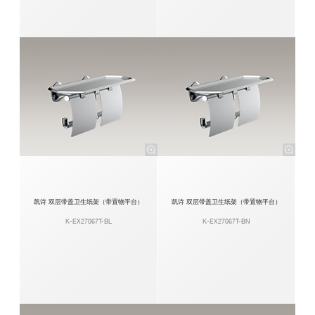
凯诗 双层带盖卫生纸架（带置物平台）​
凯诗 双层带盖卫生纸架（带置物平台）​
K-EX27067T-BL
K-EX27067T-BN