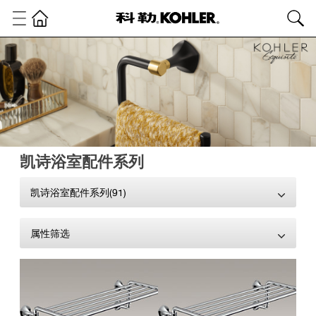
凯诗浴室配件系列
凯诗浴室配件系列(91)
属性筛选