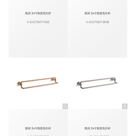
凯诗 24寸双层毛巾杆​
凯诗 24寸双层毛巾杆​
K-EX27062T-RGD
K-EX27062T-BMB
凯诗 24寸双层毛巾杆​
凯诗 24寸双层毛巾杆​