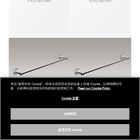
K-EX27062T-BRD
K-EX27062T-BRT
单击“接受所有 Cookie”，即表示您同意在您的设备上存储 Cookie，以增强网站导
航、分析网站使用情况并协助我们的营销工作。
Read our Cookie Policy
Cookie 设置
凯诗 24寸毛巾杆​
凯诗 24寸毛巾杆​
全部拒绝
K-EX27061T-CP
K-EX27061T-2MB
接受所有 Cookie