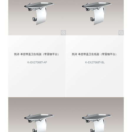
凯诗 单层带盖卫生纸架（带置物平台）​
凯诗 单层带盖卫生纸架（带置物平台）​
K-EX27068T-AF
K-EX27068T-BL