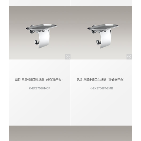
凯诗 单层带盖卫生纸架（带置物平台）​
凯诗 单层带盖卫生纸架（带置物平台）​
K-EX27068T-CP
K-EX27068T-2MB