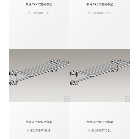
凯诗 24寸双层浴巾架​
凯诗 24寸双层浴巾架​
K-EX27085T-BN
K-EX27085T-RGD
凯诗 24寸双层浴巾架​
凯诗 24寸双层浴巾架​
K-EX27085T-BMB
K-EX27085T-CBL