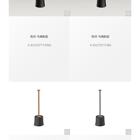
凯诗 马桶刷架​
凯诗 马桶刷架​
K-EX27071T-RGD
K-EX27071T-BN