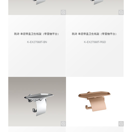
凯诗 单层带盖卫生纸架（带置物平台）​
凯诗 单层带盖卫生纸架（带置物平台）​
K-EX27068T-BN
K-EX27068T-RGD