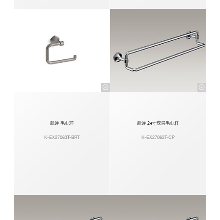
凯诗 毛巾环
凯诗 24寸双层毛巾杆​
K-EX27063T-BRT
K-EX27062T-CP