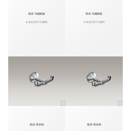
凯诗 马桶刷架​
凯诗 马桶刷架​
K-EX27071T-BRD
K-EX27071T-BRT
凯诗 双衣钩​
凯诗 双衣钩​