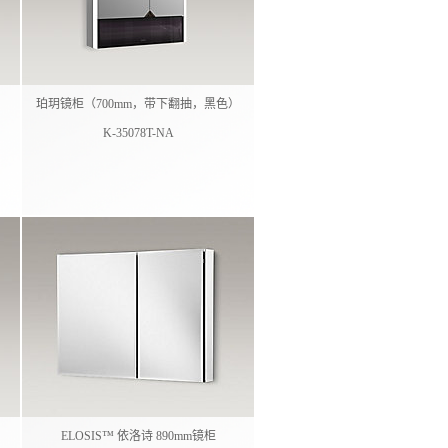
）
珀玥镜柜（700mm，带下翻抽，黑色）
K-35078T-NA
ELOSIS™ 依洛诗 890mm镜柜