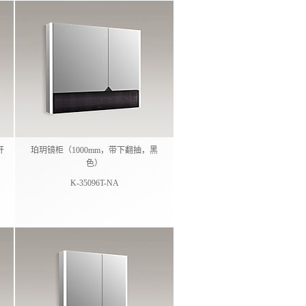
开
珀玥镜柜（1000mm，带下翻抽，黑
色）
K-35096T-NA