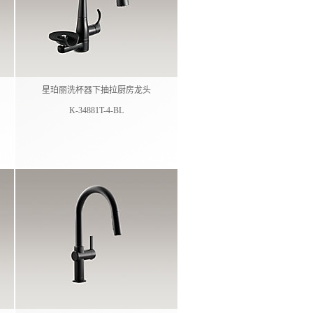
星珀丽洗杯器下抽拉厨房龙头
K-34881T-4-BL