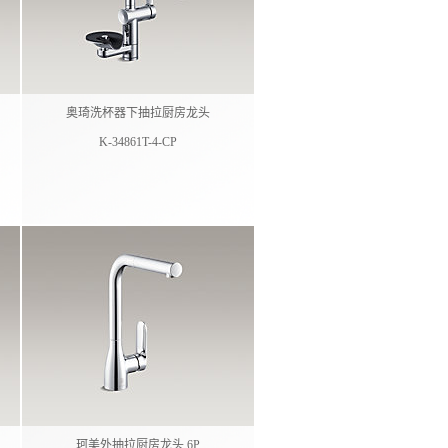
奥琦洗杯器下抽拉厨房龙头
K-34861T-4-CP
珂美外抽拉厨房龙头 6P