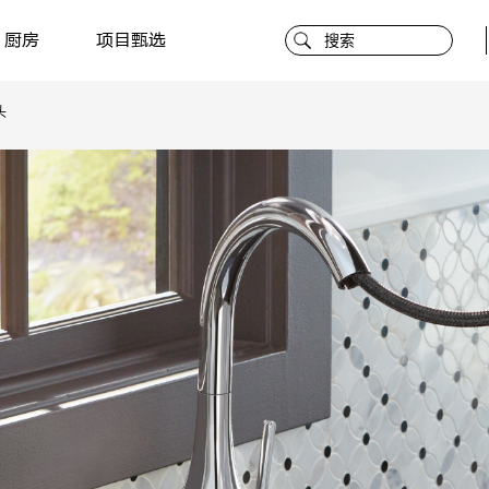
厨房
项目甄选
头