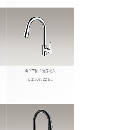
韬立下抽拉厨房龙头
K-21366T-ZZ-BL