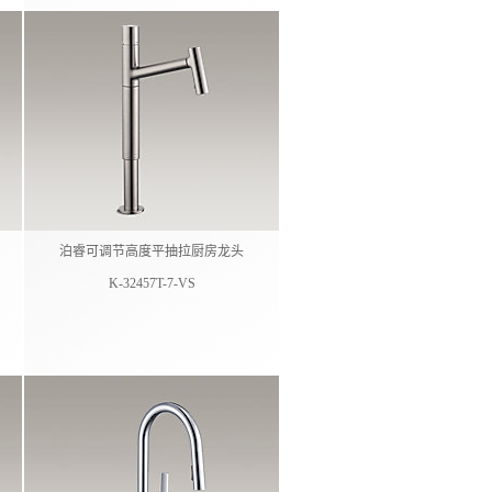
泊睿可调节高度平抽拉厨房龙头
K-32457T-7-VS