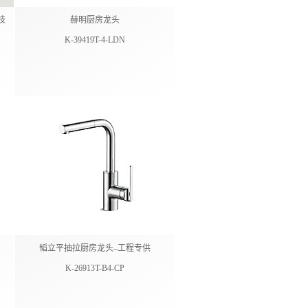
技
赫明厨房龙头
K-39419T-4-LDN
韬立平抽拉厨房龙头–工程专供
K-26913T-B4-CP