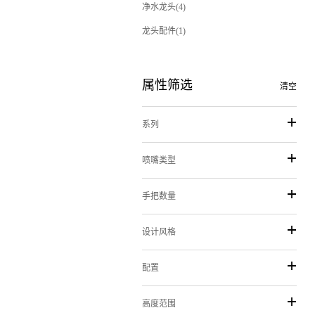
净水龙头(4)
龙头配件(1)
属性筛选
清空
系列
喷嘴类型
手把数量
设计风格
配置
高度范围