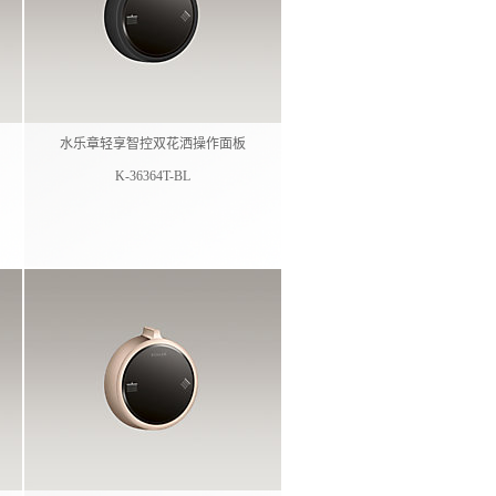
水乐章轻享智控双花洒操作面板​
K-36364T-BL