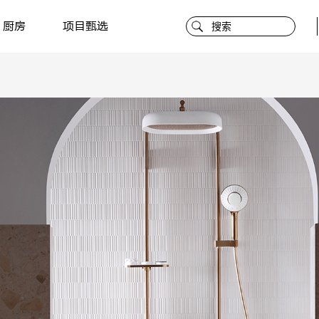
厨房
项目甄选