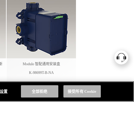
斯
Modulo 智配通用安装盒
K-98699T-B-NA
e 设置
全部拒绝
接受所有 Cookie