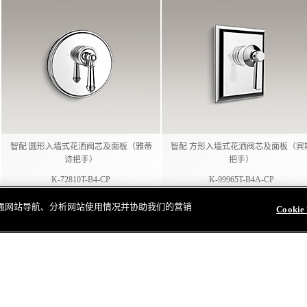
智配 圆形入墙式花洒阀芯及面板（雅蒂
智配 方形入墙式花洒阀芯及面板（宾
诗把手）
把手）
K-72810T-B4-CP
K-99965T-B4A-CP
，以增强网站导航、分析网站使用情况并协助我们的营销
Cooki