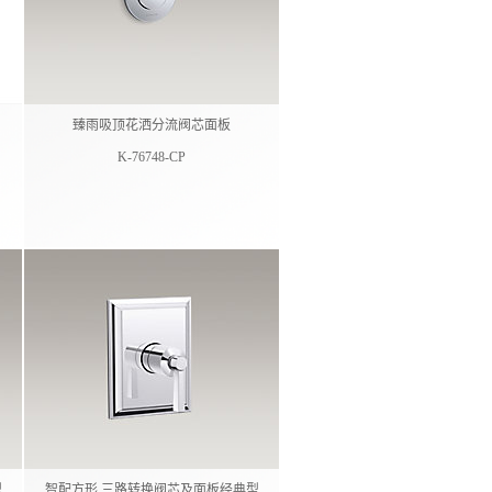
臻雨吸顶花洒分流阀芯面板
K-76748-CP
型
智配方形 三路转换阀芯及面板经典型