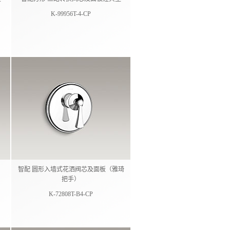
K-99956T-4-CP
智配 圆形入墙式花洒阀芯及面板（雅琦
把手）
K-72808T-B4-CP