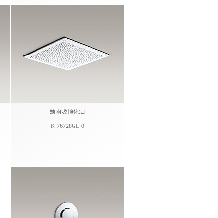
臻雨吸顶花洒
K-76728GL-0