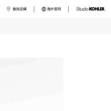
查找店铺
海外官网