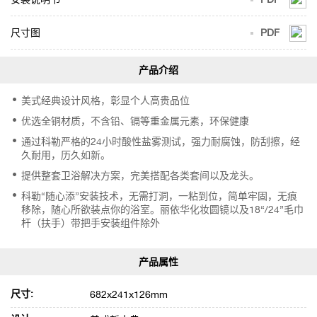
尺寸图
PDF
美式经典设计风格，彰显个人高贵品位
优选全铜材质，不含铅、镉等重金属元素，环保健康
通过科勒严格的24小时酸性盐雾测试，强力耐腐蚀，防刮擦，经
久耐用，历久如新。
提供整套卫浴解决方案，完美搭配各类套间以及龙头。
科勒“随心添”安装技术，无需打洞，一粘到位，简单牢固，无痕
移除，随心所欲装点你的浴室。丽依华化妆圆镜以及18“/24”毛巾
杆（扶手）带把手安装组件除外
尺寸:
682x241x126mm