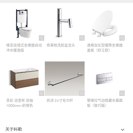
维亚挂墙式坐便器自动
依莱梳洗脸盆龙头
逸格加长型缓降坐便器
冲水暖逸版
盖板（舒立款）
芙彩 浴室柜 双抽
凯诗 24寸毛巾杆​
黎维拉气动隐藏水箱面
1000mm–奶咖色
板（致巧版）
关于科勒