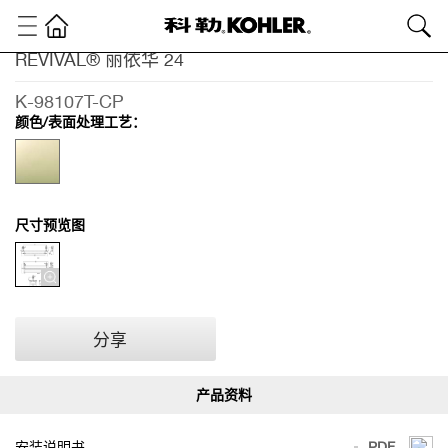
REVIVAL® 丽依华 24
卫
浴
K-98107T-CP
产
颜色/表面处理工艺：
品
浴
室
配
件
尺寸预览图
浴
室
配
件
REVIVAL®
分享
丽依华 24
安装说明书
PDF