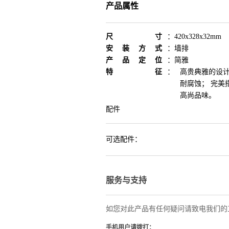
产品属性
尺寸
：
420x328x32mm
安装方式
：
墙排
产品定位
：
简雅
特征
：
高贵典雅的设
耐腐蚀； 完美
高尚品味。
配件
可选配件：
服务与支持
如您对此产品有任何疑问请致电我们的
手机用户请拨打：