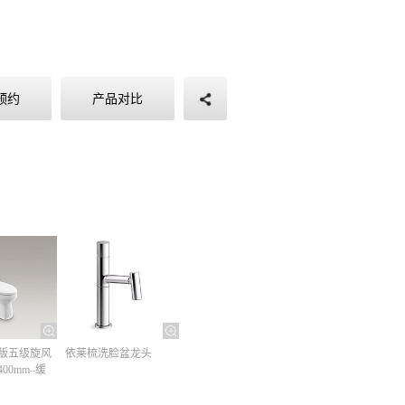
预约
产品对比
版五级旋风
依莱梳洗脸盆龙头
00mm–缓