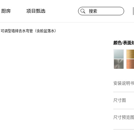
厨房
项目甄选
可调型墙排去水弯管（含脸盆落水）
颜色/表面
安装说明
尺寸图
尺寸预览