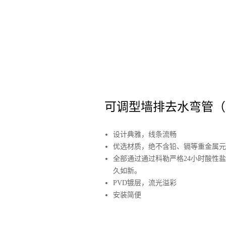
可调型墙排去水弯管（
设计典雅，线条流畅
优选材质，绝不含铅、镉等重金属元
全部通过通过科勒严格24小时酸性
久如新。
PVD镀层，流光溢彩
安装简便