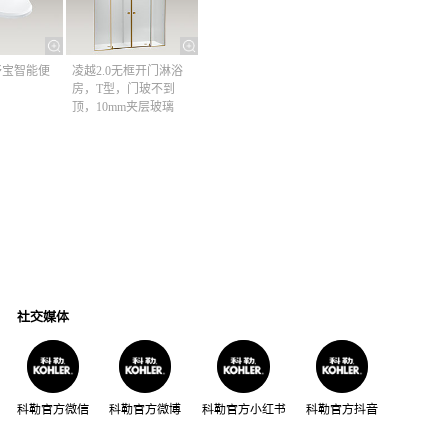
清舒宝智能便
凌越2.0无框开门淋浴
房，T型，门玻不到
顶，10mm夹层玻璃
社交媒体
科勒官方微信
科勒官方微博
科勒官方小红书
科勒官方抖音