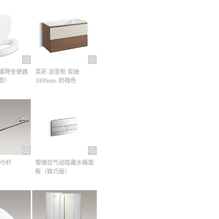
缓降坐便器
芙彩 浴室柜 双抽
款）
1000mm–奶咖色
巾杆​
黎维拉气动隐藏水箱面
板（致巧版）