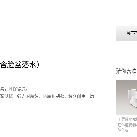
线下
含脸盆落水）
猜你喜欢
素，环保健康。
盐雾测试，强力耐腐蚀，防腐耐刮擦，经久耐用，历
圣罗莎丽裙
连体座便器4
降盖板