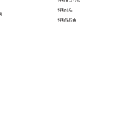
科勒优选
明
科勒雅悦会