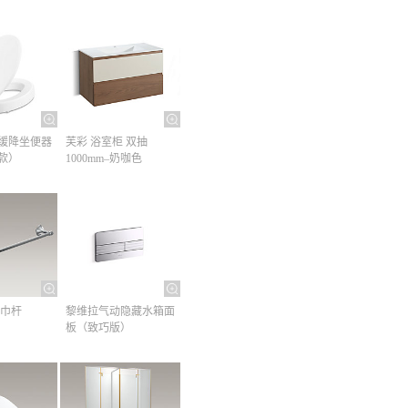
缓降坐便器
芙彩 浴室柜 双抽
款）
1000mm–奶咖色
巾杆​
黎维拉气动隐藏水箱面
板（致巧版）