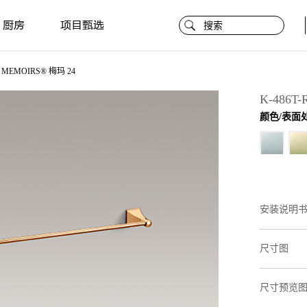
厨房
项目甄选
MEMOIRS® 梅玛 24
K-486T
颜色/表面
安装说明
尺寸图
尺寸预览