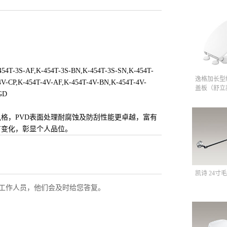
454T-3S-AF,K-454T-3S-BN,K-454T-3S-SN,K-454T-
逸格加长型
V-CP,K-454T-4V-AF,K-454T-4V-BN,K-454T-4V-
盖板（舒立
GD
格，PVD表面处理耐腐蚀及防刮性能更卓越，富有
有变化，彰显个人品位。
凯诗 24寸毛
工作人员，他们会及时给您答复。