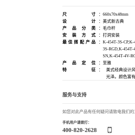
尺寸
：
660x70x48mm
设计
：
美式新古典
产品分类
：
毛巾杆
安装方式
：
打洞安装
最佳搭配产品
：
K-454T-3S-CP,K-
3S-RGD,K-454T-4
SN,K-454T-4V-R
产品定位
：
至雅
特征
：
美式经典设计风
光泽。颜色富
服务与支持
如您对此产品有任何疑问请致电我们的
手机用户请拨打：
400-820-2628