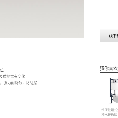
线下
猜你喜欢
位
颜色及质地富有变化
试，强力耐腐蚀，防刮擦
维亚挂墙式
冲水暖逸版