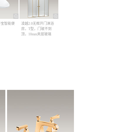
清舒宝智能便
凌越2.0无框开门淋浴
房，T型，门玻不到
顶，10mm夹层玻璃