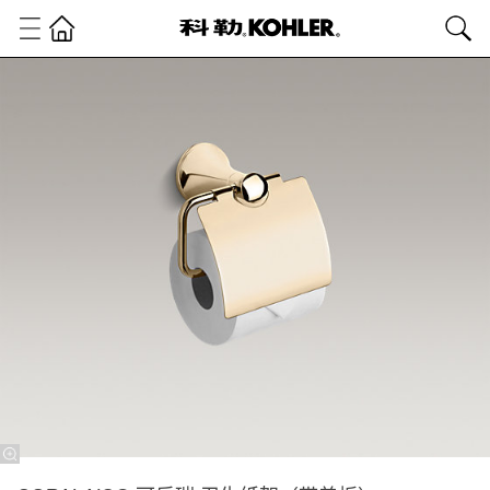
卫
浴
产
品
浴
室
配
件
浴
室
配
件
CORALAIS®
可乐瑞 卫生
纸架（带盖
板）