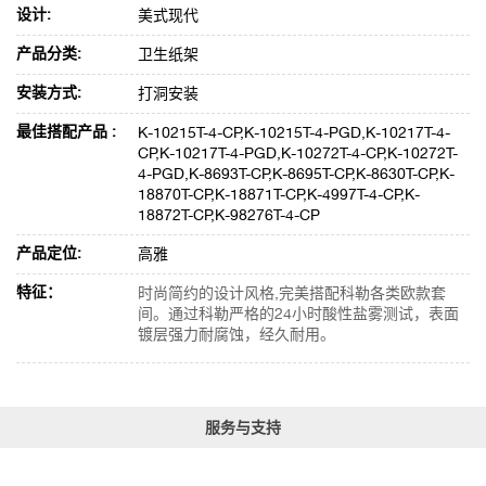
设计:
美式现代
产品分类:
卫生纸架
安装方式:
打洞安装
最佳搭配产品 :
K-10215T-4-CP,K-10215T-4-PGD,K-10217T-4-
CP,K-10217T-4-PGD,K-10272T-4-CP,K-10272T-
4-PGD,K-8693T-CP,K-8695T-CP,K-8630T-CP,K-
18870T-CP,K-18871T-CP,K-4997T-4-CP,K-
18872T-CP,K-98276T-4-CP
产品定位:
高雅
特征：
时尚简约的设计风格,完美搭配科勒各类欧款套
间。通过科勒严格的24小时酸性盐雾测试，表面
镀层强力耐腐蚀，经久耐用。
服务与支持