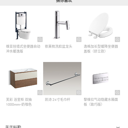
猜你喜欢
维亚挂墙式坐便器自动
依莱梳洗脸盆龙头
逸格加长型缓降坐便器
冲水暖逸版
盖板（舒立款）
芙彩 浴室柜 双抽
凯诗 24寸毛巾杆​
黎维拉气动隐藏水箱面
1000mm–奶咖色
板（致巧版）
关于科勒