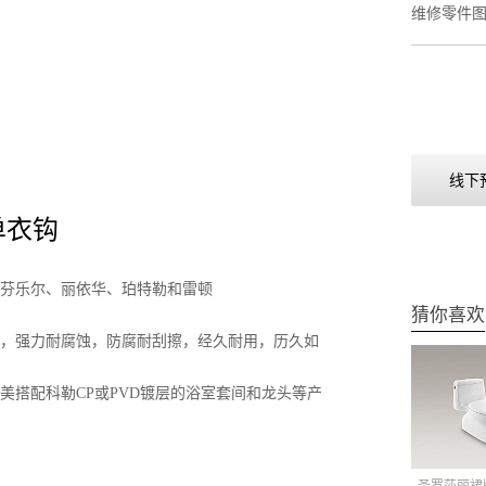
维修零件
线下
 单衣钩
芬乐尔、丽依华、珀特勒和雷顿
猜你喜欢
试，强力耐腐蚀，防腐耐刮擦，经久耐用，历久如
美搭配科勒CP或PVD镀层的浴室套间和龙头等产
圣罗莎丽裙