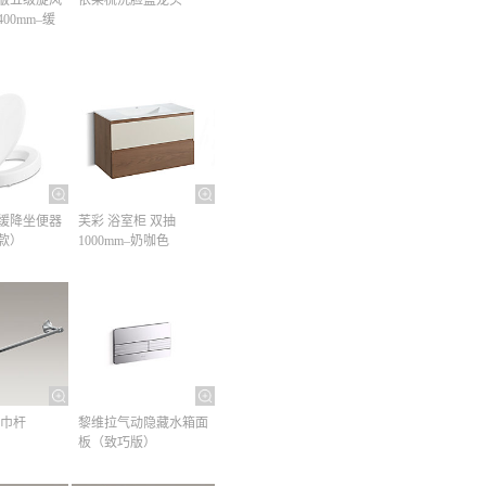
00mm–缓
缓降坐便器
芙彩 浴室柜 双抽
款）
1000mm–奶咖色
巾杆​
黎维拉气动隐藏水箱面
板（致巧版）