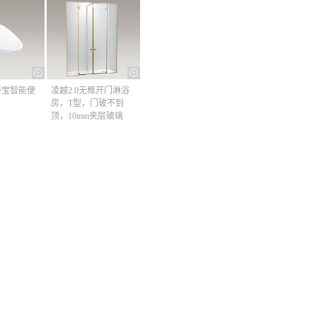
清舒宝智能便
凌越2.0无框开门淋浴
房，T型，门玻不到
顶，10mm夹层玻璃