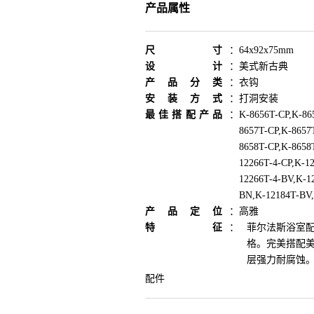
产品属性
尺寸
：
64x92x75mm
设计
：
美式新古典
产品分类
：
衣钩
安装方式
：
打洞安装
最佳搭配产品
：
K-8656T-CP,K-86
8657T-CP,K-8657
8658T-CP,K-8658
12266T-4-CP,K-1
12266T-4-BV,K-1
BN,K-12184T-BV,
产品定位
：
高雅
特征
：
菲尔法斯浴室
格。完美搭配
层强力耐腐蚀
配件