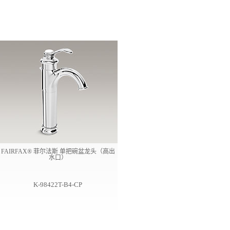
FAIRFAX® 菲尔法斯 单把碗盆龙头（高出
水口）
K-98422T-B4-CP