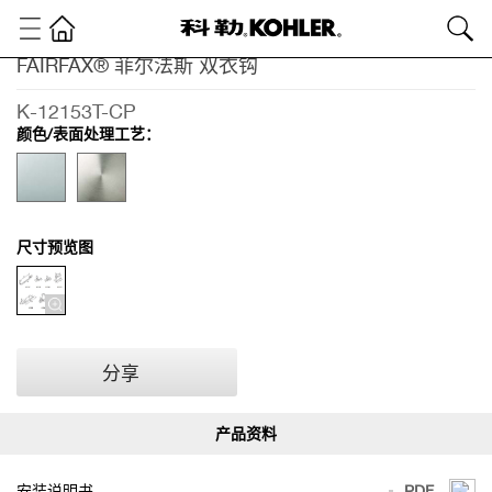
FAIRFAX® 菲尔法斯 双衣钩
卫
浴
K-12153T-CP
产
颜色/表面处理工艺：
品
浴
室
配
件
尺寸预览图
浴
室
配
件
FAIRFAX®
分享
菲尔法斯
双衣钩
安装说明书
PDF