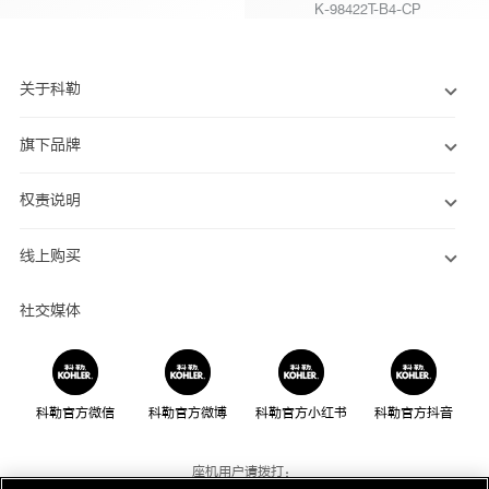
K-98422T-B4-CP
关于科勒
旗下品牌
权责说明
线上购买
社交媒体
科勒官方微信
科勒官方微博
科勒官方小红书
科勒官方抖音
座机用户请拨打：