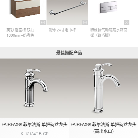
芙彩 浴室柜 双抽
凯诗 24寸毛巾杆​
黎维拉气动隐藏水箱面
1000mm–奶咖色
板（致巧版）
最佳搭配产品
FAIRFAX® 菲尔法斯 单把碗盆龙头
FAIRFAX® 菲尔法斯 单把碗盆龙头
（高出水口）
K-12184T-B-CP