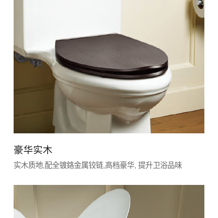
豪华实木
实木质地,配全镀鉻金属铰链,高档豪华, 提升卫浴品味