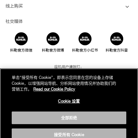
线上购买
社交媒体
科勒官方微信
科勒官方微博
科勒官方小红书
科勒官方抖音
座机用户请拨打：
800-820-2628
单击“接受所有 Cookie”，即表示您同意在您的设备上存储
Cookie，以增强网站导航、分析网站使用情况并协助我们的
手机用户请拨打：
营销工作。
Read our Cookie Policy
400-820-2628
Cookie 设置
我们的电话服务时间为：
周一至周日，上午8点至晚上10点(法定节假日除外)
全部拒绝
版权为科勒(中国)投资有限公司所有©2019
沪ICP备05026969号-1
接受所有 Cookie