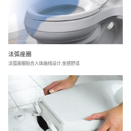
法弧座圈
法弧座圈贴合人体曲线设计,坐感舒适