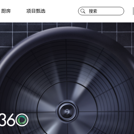
厨房
项目甄选