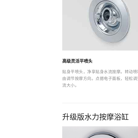
高级灵活平喷头
贴身平喷头，净享贴身水流按摩。转动喷
由调节按摩方向。点摁电子面板，轻松调
流大小。
升级版水力按摩浴缸