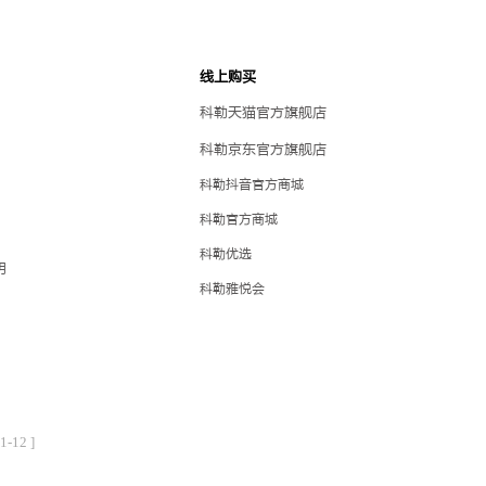
厨房
项目甄选
线上购买
科勒天猫官方旗舰店
科勒京东官方旗舰店
科勒抖音官方商城
科勒官方商城
科勒优选
明
科勒雅悦会
品牌仿冒多 科勒成为行业打假斗士
1-12 ]