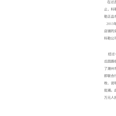
在过去
止，科
勒正品
201
店铺的
科勒公
经过一
瓜园路
了潮州
即联合行
枚、说
批捕。
万元人