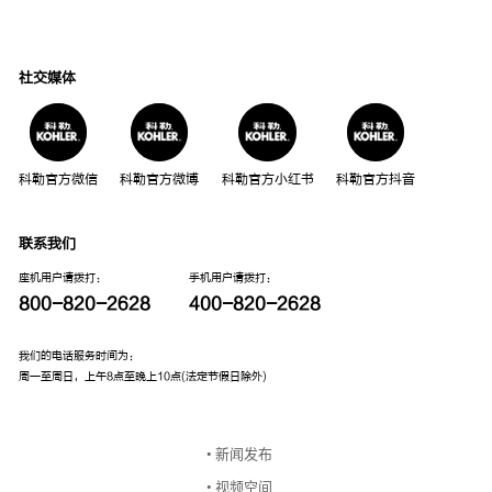
查找店铺
海外官网
社交媒体
科勒官方微信
科勒官方微博
科勒官方小红书
科勒官方抖音
联系我们
座机用户请拨打：
手机用户请拨打：
媒体联系人
800-820-2628
400-820-2628
我们的电话服务时间为：
公共事业部
周一至周日，上午8点至晚上10点(法定节假日除外)
新闻中心
邮箱： pr@kohler.com
• 新闻发布
• 视频空间