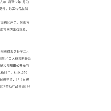
年1月至今年9月为
浴配件。涉案物品按科
R"商标的产品。该淘宝
淘宝网店贩假现象，
州市枫溪区长美二村
科勒相关人员果断联系
局和潮州市公安局当
83个、标识1370
1日被拘留，3月9日被
现场查处产品金额214