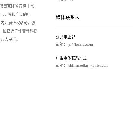
牌被假冒克隆的行径非常
己品牌和产品的行
媒体联系人
围内开展维权活动，强
件，检获近千件冒牌科勒
公共事业部
百万人民币。
邮箱： pr@kohler.com
广告媒体联系方式
邮箱： chinamedia@kohler.com