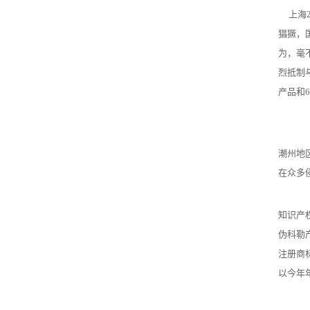
上海20
猖獗，
为，毫
烈抵制
产品和
潮州地
在众多
知识产
伪科勒
注册商
以今年