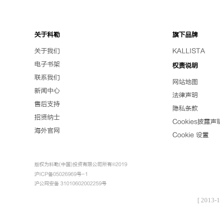
科勒精选
卫浴
关于科勒
旗下品牌
首页
首页
新闻中心
新闻中心
新闻发布
新闻内容
新闻内容
关于我们
KALLISTA
电子书架
权责说明
联系我们
网站地图
新闻中心
法律声明
售后支持
隐私条款
招贤纳士
Cookies披露声
海外官网
Cookie 设置
卫浴
版权为科勒(中国)投资有限公司所有©2019
沪ICP备05026969号-1
沪公网安备 31010602002259号
[ 2013-1