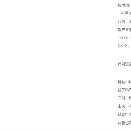
被潮州
科勒深
行为，
货产业
“KOH
件9个；
针对这
科勒中国
或于科勒天
同时，
未来，
科勒行
费者也