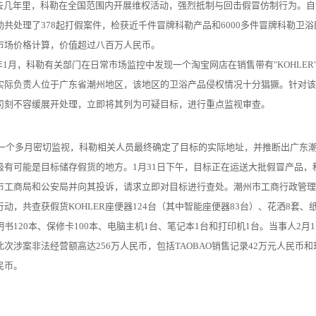
几年里，科勒在全国范围内开展维权活动，强烈抵制与回击假冒仿制行为。自去
勒共处理了378起打假案件，检获近千件冒牌科勒产品和6000多件冒牌科勒卫
市场价格计算，价值超过八百万人民币。
3年1月，科勒有关部门在日常市场监控中发现一个淘宝网店在销售带有"KOHLE
实际负责人位于广东省潮州地区，该地区的卫浴产品侵权情况十分猖獗。针对该
司刻不容缓展开处理，立即将其列为可疑目标，进行重点监视审查。
个多月密切监视，科勒相关人员最终确定了目标的实际地址，并推断出广东潮
极有可能是目标储存假货的地方。1月31日下午，目标正在运送大批假冒产品，
市工商局和公安局并向其投诉，请求立即对目标进行查处。潮州市工商行政管理
动，共查获假货KOHLER座便器124台（其中智能座便器83台）、花洒8套、纸箱
明书120本、保修卡100本、电脑主机1台、笔记本1台和打印机1台。当事人2月
此次涉案非法经营额高达256万人民币，包括TAOBAO销售记录42万元人民币和
民币。