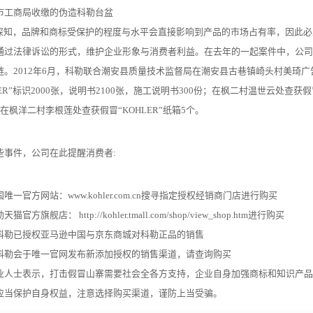
市工商局收缴的伪造科勒台盆
知，品牌和商标受保护的程度与水平会直接影响到产品的市场占有率，因此必
通过法律诉讼的形式，维护企业形象与消费者利益。在去年的一起案件中，公司
链。2012年6月，科勒联合潮安县质量技术监督局在潮安县古巷镇崎头村美琦
LER”标识2000张，说明书2100张，施工说明书300份；在枫二村温世云处查获假冒
在枫洋二村李根莲处查获假冒“KOHLER”纸箱5个。
些事件，公司在此提醒消费者:
唯一官方网站：www.kohler.com.cn搜寻指定授权经销商门店进行购买
猫官方旗舰店： http://kohler.tmall.com/shop/view_shop.htm进行购买
科勒已授权亚马逊中国与京东商城对科勒正品的销售
科勒会于唯一官网发布新添加授权的销售渠道，请查询购买
业人士表示，打击假冒山寨需要社会全各方支持，企业自身加强商标和知识产品
应当保护自身权益，注意选择购买渠道，谨防上当受骗。