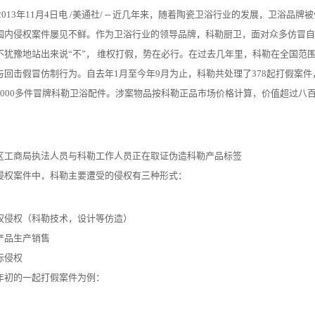
13年11月4日电 /美通社/ -- 近几年来，随着陶瓷卫浴行业的发展，卫浴品
国内侵权案件屡见不鲜。作为卫浴行业的领导品牌，科勒厨卫，面对众多仿冒自
不犹豫地站出来说“不”， 维权打假，势在必行。在过去几年里，科勒在全国范
与回击假冒仿制行为。自去年1月至今年9月为止，科勒共处理了378起打假案
6000多件冒牌科勒卫浴配件。涉案物品按科勒正品市场价格计算，价值超过八
区工商局执法人员与科勒工作人员正在取证伪造科勒产品标签
侵权案件中，科勒主要遭受的侵权有三种形式：
权侵权（科勒技术，设计等仿造）
产品生产销售
标侵权
年初的一起打假案件为例：