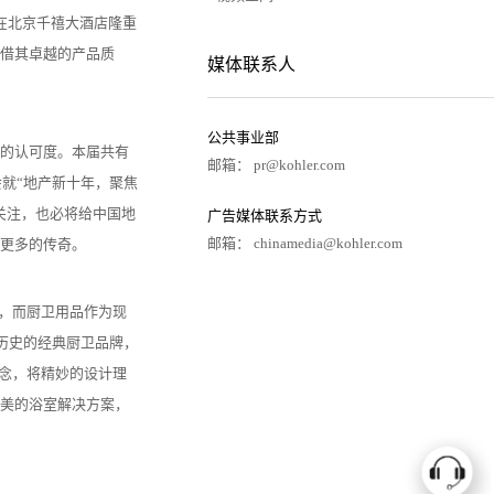
”在北京千禧大酒店隆重
借其卓越的产品质
媒体联系人
公共事业部
高的认可度。本届共有
邮箱： pr@kohler.com
会就“地产新十年，聚焦
关注，也必将给中国地
广告媒体联系方式
邮箱： chinamedia@kohler.com
更多的传奇。
势，而厨卫用品作为现
历史的经典厨卫品牌，
理念，将精妙的设计理
美的浴室解决方案，