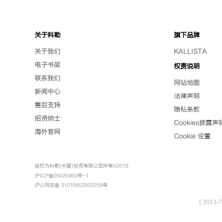
科勒精选
卫浴
关于科勒
旗下品牌
首页
首页
新闻中心
新闻中心
新闻发布
新闻内容
新闻内容
关于我们
KALLISTA
电子书架
权责说明
联系我们
网站地图
新闻中心
法律声明
售后支持
隐私条款
招贤纳士
Cookies披露声
海外官网
Cookie 设置
科勒
版权为科勒(中国)投资有限公司所有©2019
沪ICP备05026969号-1
沪公网安备 31010602002259号
[ 2013-7