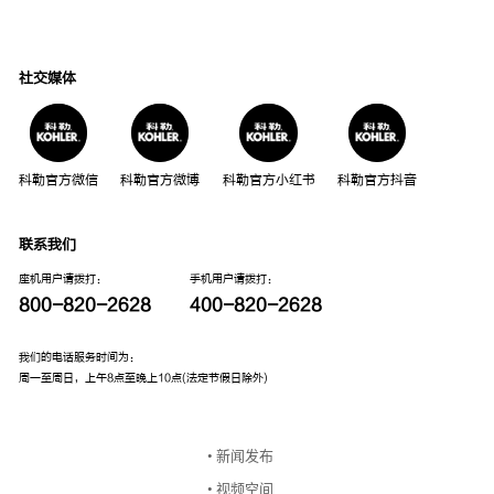
查找店铺
海外官网
社交媒体
科勒官方微信
科勒官方微博
科勒官方小红书
科勒官方抖音
联系我们
座机用户请拨打：
手机用户请拨打：
媒体联系人
800-820-2628
400-820-2628
我们的电话服务时间为：
伴”奖
公共事业部
周一至周日，上午8点至晚上10点(法定节假日除外)
新闻中心
邮箱： pr@kohler.com
• 新闻发布
• 视频空间