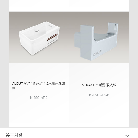
ALEUTIAN™ 希尔维 1.3米整体化浴
STRAYT™ 斯磊 双衣钩
缸
K-37346T-CP
K-99014T-0
关于科勒