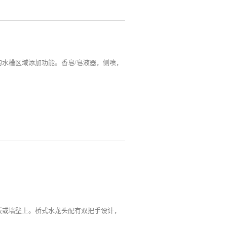
水槽区域添加功能。香皂/皂液器，侧喷，
板或墙壁上。桥式水龙头配有双把手设计，