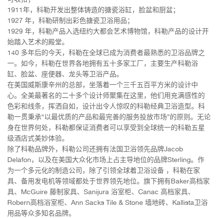
1911年，科勒开发出整体铸造的搪瓷浴缸，脸盆和厨盆；
1927 年，科勒研制出彩色搪瓷卫浴用品；
1929 年，科勒产品入选纽约大都会艺术博物馆，科勒产品的设计开
始踏入艺术的殿堂。
140 多年后的今天，科勒在全球已成为消费者最熟悉的卫浴品牌之
一。如今，科勒在世界各地拥有五十多家工厂，主要生产科勒浴
缸、脸盆、座便器、龙头等卫浴产品。
在美国威斯康辛州的总部，坐落着一个三千五百平方米的设计中
心。全美最著名的二十多个设计师聚集在这里，他们用充满感性的
色彩和线条，挥洒自如，设计出令人惊叹的科勒经典卫浴造型。科
勒一贯秉承“以最优质的产品和最完善的服务投放市场”的原则。无论
身在世界何处，科勒都保证消费者可以享受到全球统一的科勒五星
级酒店式美妙体验。
除了科勒品牌外，科勒公司还拥有法国卫浴领先品牌Jacob
Delafon，以及在美国大众化市场上占主导地位的品牌Sterling。作
为一个多元化的制造公司，除了引领全球着卫浴设备 ，科勒在家
具、备用发电机等领域都处于世界领先地位。旗下拥有Baker高档家
具、McGuire 藤制家具、Sanijura 浴室柜、Canac 高档家具、
Robern高档浴室柜、Ann Sacks Tile & Stone 墙地砖、Kallista卫浴
用品等众多知名品牌。