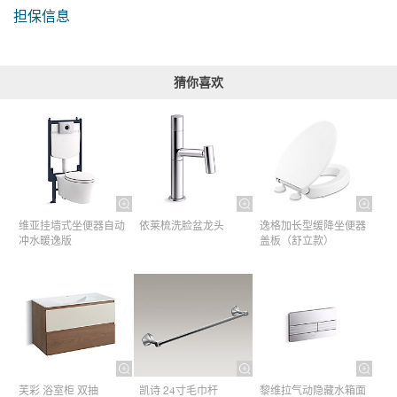
担保信息
猜你喜欢
维亚挂墙式坐便器自动
依莱梳洗脸盆龙头
逸格加长型缓降坐便器
冲水暖逸版
盖板（舒立款）
芙彩 浴室柜 双抽
凯诗 24寸毛巾杆​
黎维拉气动隐藏水箱面