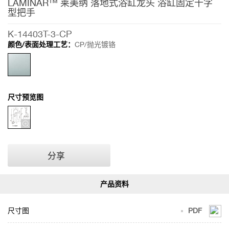
LAMINAR™ 莱美纳 落地式浴缸龙头 浴缸固定十字
型把手
K-14403T-3-CP
颜色/表面处理工艺：
CP/抛光镀铬
尺寸预览图
分享
尺寸图
PDF