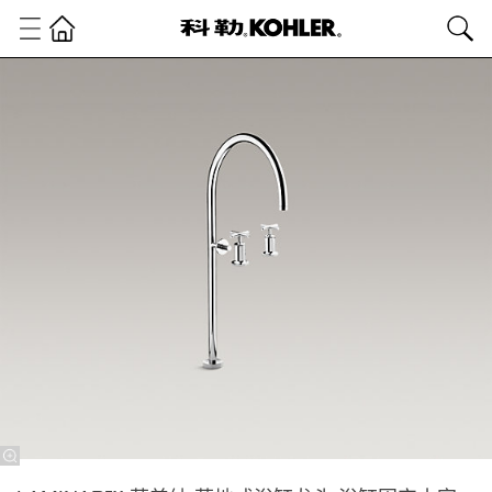
卫
浴
产
品
浴
室
龙
头
浴
缸
龙
头
LAMINAR™
莱美纳 落地
式浴缸龙头
浴缸固定十
字型把手