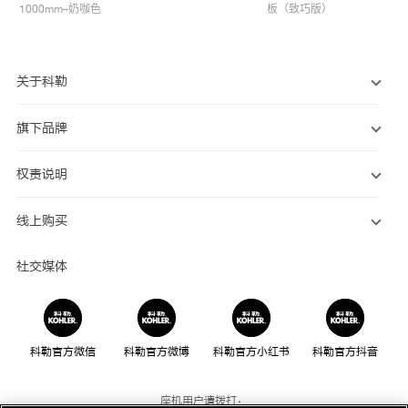
1000mm–奶咖色
板（致巧版）
关于科勒
旗下品牌
权责说明
线上购买
社交媒体
科勒官方微信
科勒官方微博
科勒官方小红书
科勒官方抖音
座机用户请拨打：