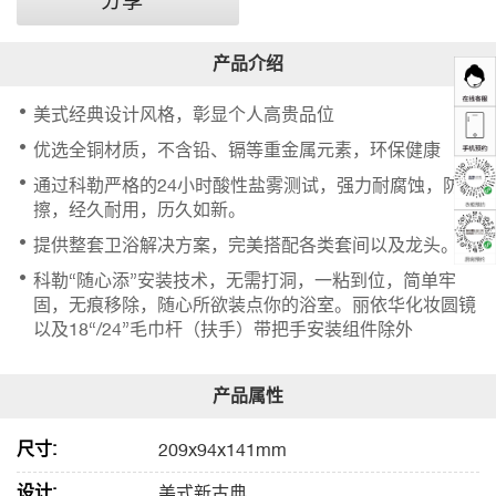
分享
美式经典设计风格，彰显个人高贵品位
优选全铜材质，不含铅、镉等重金属元素，环保健康
通过科勒严格的24小时酸性盐雾测试，强力耐腐蚀，防刮
擦，经久耐用，历久如新。
提供整套卫浴解决方案，完美搭配各类套间以及龙头。
科勒“随心添”安装技术，无需打洞，一粘到位，简单牢
固，无痕移除，随心所欲装点你的浴室。丽依华化妆圆镜
以及18“/24”毛巾杆（扶手）带把手安装组件除外
尺寸:
209x94x141mm
设计:
美式新古典