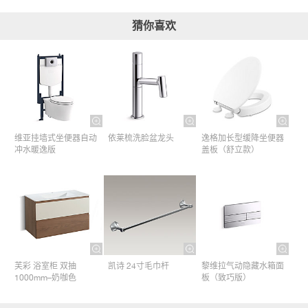
猜你喜欢
维亚挂墙式坐便器自动
依莱梳洗脸盆龙头
逸格加长型缓降坐便器
冲水暖逸版
盖板（舒立款）
芙彩 浴室柜 双抽
凯诗 24寸毛巾杆​
黎维拉气动隐藏水箱面
1000mm–奶咖色
板（致巧版）