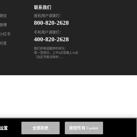
联系我们
座机用户请拨打：
微信
800-820-2628
微博
手机用户请拨打：
小红书
400-820-2628
抖音
我们的电话服务时间为：
周一至周日，上午8点至晚上10点
（法定节假日除外）。
e 设置
全部拒绝
接受所有 Cookie