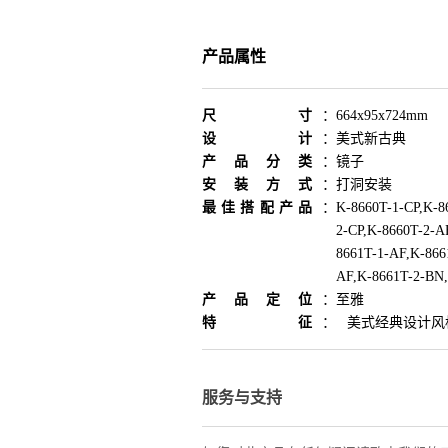
产品属性
尺寸
：
664x95x724mm
设计
：
美式新古典
产品分类
：
镜子
安装方式
：
打洞安装
最佳搭配产品
：
K-8660T-1-CP,K-8
2-CP,K-8660T-2-A
8661T-1-AF,K-866
AF,K-8661T-2-BN
产品定位
：
至雅
特征
：
美式经典设计风
服务与支持