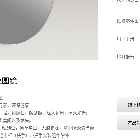
维修零件图
用户手册
检测报告
化妆圆镜
位
线下
元素，环保健康
试，强力耐腐蚀，防刮擦，经久耐用，历久如新。
类套间以及龙头。
产品
，一粘到位，简单牢固，无痕移除，随心所欲装点你
4”毛巾杆（扶手）带把手安装组件除外