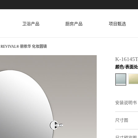
卫浴产品
厨房产品
项目甄选
REVIVAL® 丽依华 化妆圆镜
K-16145T
颜色/表面
安装说明书
尺寸图
尺寸预览图