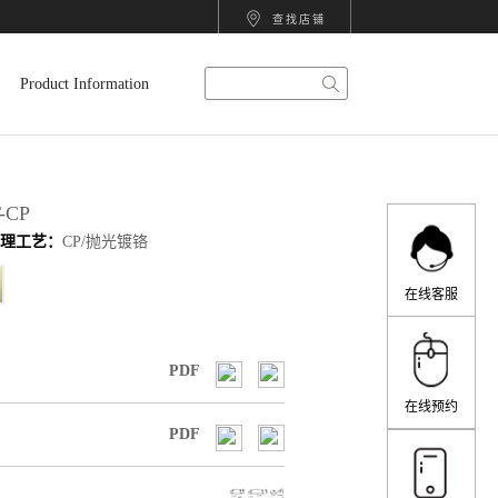
查找店铺
科
智
卫
厨
衣
项
Product Information
勒
能
浴
房
柜
目
-CP
处理工艺：
CP/抛光镀铬
精
产
产
产
产
甄
在线客服
PDF
选
品
品
品
品
选
在线预约
PDF