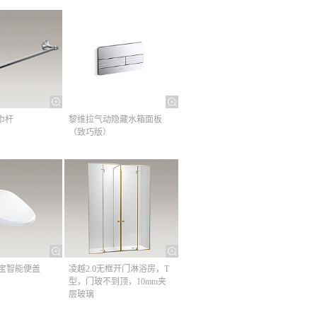
巾杆​
黎维拉气动隐藏水箱面板
（致巧版）
清舒宝智能便盖
凌越2.0无框开门淋浴房，T
型，门玻不到顶，10mm夹
层玻璃