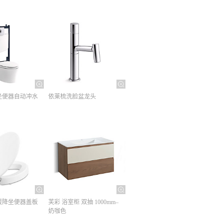
坐便器自动冲水
依莱梳洗脸盆龙头
缓降坐便器盖板
芙彩 浴室柜 双抽 1000mm–
奶咖色