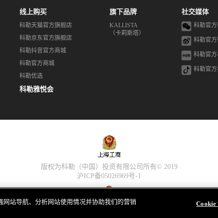
线上购买
旗下品牌
社交媒体
科勒天猫官方旗舰店
KALLISTA
科勒官方
（卡莉斯塔）
科勒京东官方旗舰店
科勒官方
科勒抖音官方商城
科勒官方
科勒官方商城
科勒官方
科勒优选
科勒雅悦会
版权为科勒（中国）投资有限公司所有© 2019
沪ICP备05026969号-1
，以增强网站导航、分析网站使用情况并协助我们的营销
Cooki
沪公网安备 31010602002259号