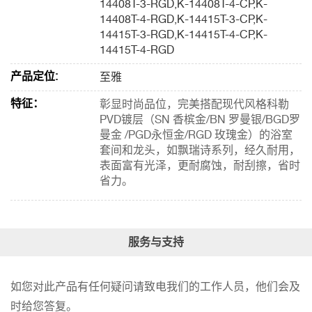
14408T-3-RGD,K-14408T-4-CP,K-
14408T-4-RGD,K-14415T-3-CP,K-
14415T-3-RGD,K-14415T-4-CP,K-
14415T-4-RGD
产品定位:
至雅
特征：
彰显时尚品位，完美搭配现代风格科勒
PVD镀层（SN 香槟金/BN 罗曼银/BGD罗
曼金 /PGD永恒金/RGD 玫瑰金）的浴室
套间和龙头，如飘瑞诗系列，经久耐用，
表面富有光泽，更耐腐蚀，耐刮擦，省时
省力。
服务与支持
如您对此产品有任何疑问请致电我们的工作人员，他们会及
时给您答复。