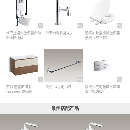
维亚挂墙式坐便器自动
依莱梳洗脸盆龙头
逸格加长型缓降坐便器
冲水暖逸版
盖板（舒立款）
芙彩 浴室柜 双抽
凯诗 24寸毛巾杆​
黎维拉气动隐藏水箱面
1000mm–奶咖色
板（致巧版）
最佳搭配产品