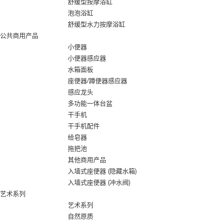
舒缓型按摩浴缸
泡泡浴缸
舒缓型水力按摩浴缸
公共商用产品
小便器
小便器感应器
水箱面板
座便器/蹲便器感应器
感应龙头
多功能一体台盆
干手机
干手机配件
给皂器
拖把池
其他商用产品
入墙式座便器 (隐藏水箱)
入墙式座便器 (冲水阀)
艺术系列
艺术系列
自然原质