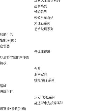
丝嘉艺术台盆系列
星罗系列
顿帕系列
莎歌星釉系列
大理石系列
艺术玻璃系列
智能生活
智能座便器
座便器
连体座便器
C³清舒宝智能座便盖
梳妆
台盆
浴室家具
镜柜/镜子系列
浴缸
按摩浴缸
水•乐浴缸系列
舒适型水力按摩浴缸
浴室净•暖机(浴霸)