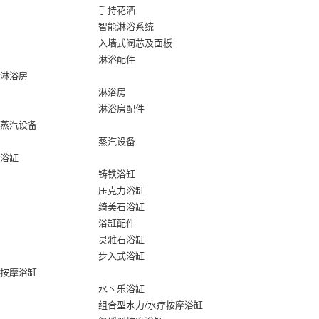
手持花洒
智能淋浴系统
入墙式阀芯及面板
淋浴配件
淋浴房
淋浴房
淋浴房配件
蒸汽设备
蒸汽设备
浴缸
铸铁浴缸
压克力浴缸
绮美石浴缸
浴缸配件
灵雅石浴缸
步入式浴缸
按摩浴缸
水丶乐浴缸
组合型水力/水疗按摩浴缸