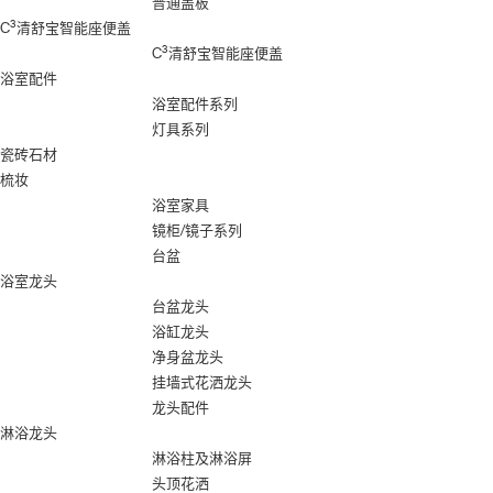
普通盖板
3
C
清舒宝智能座便盖
3
C
清舒宝智能座便盖
浴室配件
浴室配件系列
灯具系列
瓷砖石材
梳妆
浴室家具
镜柜/镜子系列
台盆
浴室龙头
台盆龙头
浴缸龙头
净身盆龙头
挂墙式花洒龙头
龙头配件
淋浴龙头
淋浴柱及淋浴屏
头顶花洒