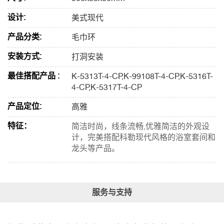
设计:
美式现代
产品分类:
毛巾环
安装方式:
打洞安装
最佳搭配产品 :
K-5313T-4-CP,K-99108T-4-CP,K-5316T-
4-CP,K-5317T-4-CP
产品定位:
高雅
特征：
简洁时尚，线条流畅,优雅简洁的外观设
计，完美搭配科勒现代风格的浴室套间和
龙头等产品。
服务与支持