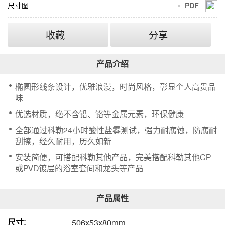
尺寸图
PDF
收藏
分享
椭圆形线条设计，优雅浪漫，时尚风格，彰显个人高贵品
味
优选材质，绝不含铅、铬等金属元素，环保健康
全部通过科勒24小时酸性盐雾测试，强力耐腐蚀，防腐耐
刮擦，经久耐用，历久如新
安装简便，可搭配科勒其他产品，完美搭配科勒其他CP
或PVD镀层的浴室套间和龙头等产品
尺寸:
506x53x80mm