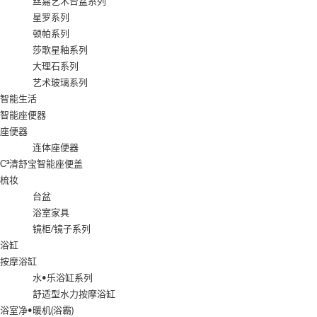
丝嘉艺术台盆系列
星罗系列
顿帕系列
莎歌星釉系列
大理石系列
艺术玻璃系列
智能生活
智能座便器
座便器
连体座便器
C³清舒宝智能座便盖
梳妆
台盆
浴室家具
镜柜/镜子系列
浴缸
按摩浴缸
水•乐浴缸系列
舒适型水力按摩浴缸
浴室净•暖机(浴霸)