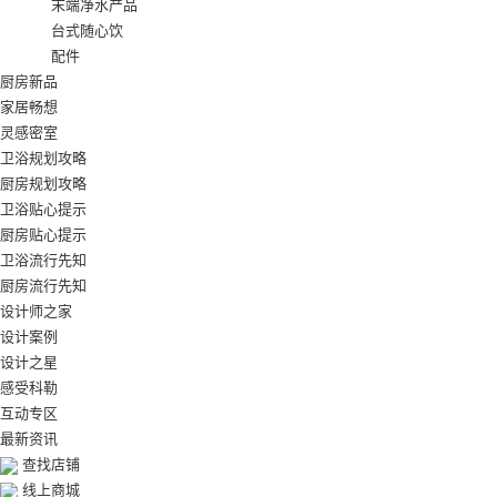
末端净水产品
台式随心饮
配件
厨房新品
家居畅想
灵感密室
卫浴规划攻略
厨房规划攻略
卫浴贴心提示
厨房贴心提示
卫浴流行先知
厨房流行先知
设计师之家
设计案例
设计之星
感受科勒
互动专区
最新资讯
查找店铺
线上商城