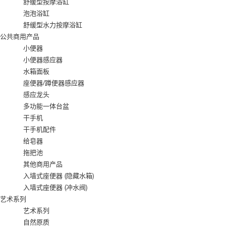
舒缓型按摩浴缸
泡泡浴缸
舒缓型水力按摩浴缸
公共商用产品
小便器
小便器感应器
水箱面板
座便器/蹲便器感应器
感应龙头
多功能一体台盆
干手机
干手机配件
给皂器
拖把池
其他商用产品
入墙式座便器 (隐藏水箱)
入墙式座便器 (冲水阀)
艺术系列
艺术系列
自然原质