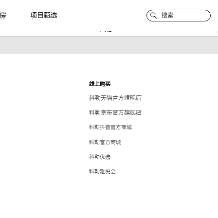
房
项目甄选
风格
线上购买
科勒天猫官方旗舰店
科勒京东官方旗舰店
科勒抖音官方商城
科勒官方商城
科勒优选
科勒雅悦会