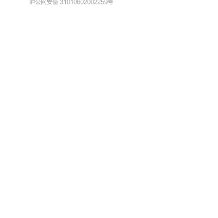
沪公网安备 31010602002259号