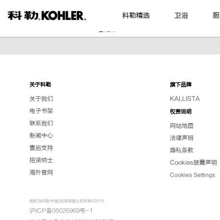
科勒精选
卫浴
厨
甘南州
关于科勒
旗下品牌
关于我们
KALLISTA
电子书架
权责说明
联系我们
网站地图
新闻中心
法律声明
售后支持
隐私条款
招贤纳士
Cookies披露声明
海外官网
Cookies Settings
版权为科勒(中国)投资有限公司所有©2019
沪ICP备05026969号-1