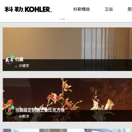
科勒精选
卫浴
厨
成都市
V
归巢
冷建军
V
当高级定制遇上鲁比克方块
余颢凌