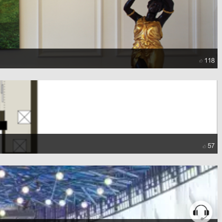
118
57