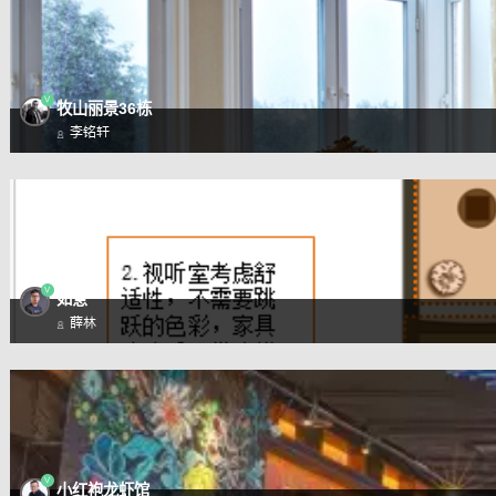
V
牧山丽景36栋
李铭轩
V
如意
薛林
V
小红袍龙虾馆