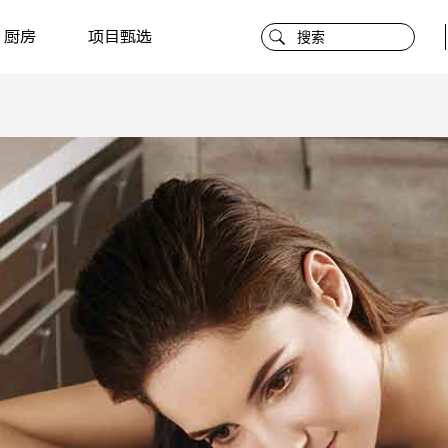
厨房
项目甄选