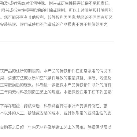
勒及/或销售商对任何特殊、附带或衍生性损害赔偿不承担责任。
、附带或衍生性损害赔偿的排除或限制，所以上述限制和排除可能
。您可能还享有其他权利，该等权利因国家/地区的不同而有所区
安装错误、误用或使用不当造成的产品损害不属于担保范围之
铁产品的住所的期限内，本产品的铸铁部件在正常家用的情况下
用、清洁方法或水质和空气条件导致的重量减轻、擦痕、污迹及
正常磨损后的现象。科勒进一步担保本产品铸铁部件以外的所有
三年内无材料及制造工艺上的瑕疵。本担保仅适用于在下列国家/
下存在瑕疵，经核查后，科勒将自行决定对产品进行修理、更
本以外的人工、拆除或安装的成本，或其他附带的或衍生性的支
自购买之日起一年内无材料及制造工艺上的瑕疵。除担保期限以