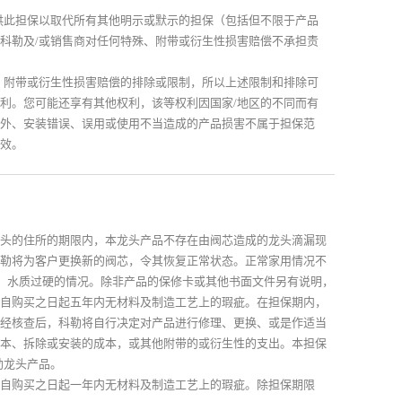
供此担保以取代所有其他明示或默示的担保（包括但不限于产品
科勒及/或销售商对任何特殊、附带或衍生性损害赔偿不承担责
、附带或衍生性损害赔偿的排除或限制，所以上述限制和排除可
利。您可能还享有其他权利，该等权利因国家/地区的不同而有
外、安装错误、误用或使用不当造成的产品损害不属于担保范
效。
头的住所的期限内，本龙头产品不存在由阀芯造成的龙头滴漏现
勒将为客户更换新的阀芯，令其恢复正常状态。正常家用情况不
多、水质过硬的情况。除非产品的保修卡或其他书面文件另有说明，
自购买之日起五年内无材料及制造工艺上的瑕疵。在担保期内，
经核查后，科勒将自行决定对产品进行修理、更换、或是作适当
本、拆除或安装的成本，或其他附带的或衍生性的支出。本担保
勒龙头产品。
自购买之日起一年内无材料及制造工艺上的瑕疵。除担保期限