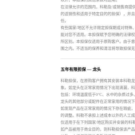
在法律允许的范围内，科勒及/或销售商提
的适销性和适用于特定目的的担保），并且
任。
有些国家/地区不允许限定担保期或对特殊
能对您不适用。本担保赋予您明确的法律权
所区别。本担保仅适用于原购客户。由于意
围之内。不适当的保养和清洁将导致担保无
五年有限担保 — 龙头
科勒担保，在原购客户拥有其安装本科勒龙
象。如龙头在正常家用情况下出现滴漏，科
包括：环境温度低于0°C、水中的杂质过
龙头的其他部分或配件在正常家用的情况下
如发现产品在正常家用的情况下存在瑕疵，
的调整。科勒不承担上述成本以外的人工成
仅适用于在下列国家/地区购买并安装的科
如产品被用于商业目的，则科勒担保该产品