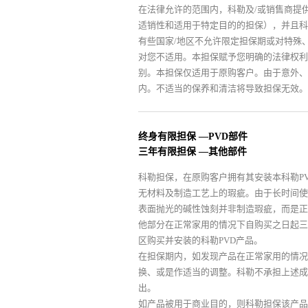
在法律允许的范围内，科勒及/或销售商提
适销性和适用于特定目的的担保），并且科
有些国家/地区不允许限定担保期或对特殊
对您不适用。本担保赋予您明确的法律权利
别。本担保仅适用于原购客户。由于意外、
内。不适当的保养和清洁将导致担保无效。
终身有限担保 —PVD部件
三年有限担保 —其他部件
科勒担保，在原购客户拥有其安装本科勒P
无材料及制造工艺上的瑕疵。由于长时间使
表面抛光的碱性蚀刻并非制造瑕疵，而是正
他部分在正常家用的情况下自购买之日起三
区购买并安装的科勒PVD产品。
在担保期内，如发现产品在正常家用的情况
换、或是作适当的调整。科勒不承担上述成
出。
如产品被用于商业目的，则科勒担保该产品