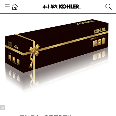
卫
浴
产
品
浴
室
配
件
浴
室
配
件
JULY®
齐悦
三合一
浴室配
件套装