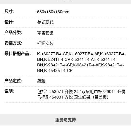
尺寸:
680x180x160mm
设计:
美式现代
产品分类:
零售套装
安装方式:
打洞安装
最佳搭配产品 :
K-16027T-B4-CP,K-16027T-B4-AF,K-16027T-B4-
BN,K-5241T-4-CP,K-5241T-4-AF,K-5241T-4-
BN,K-98421T-4-CP,K-98421T-4-AF,K-98421T-4-
BN,K-45435T-4-CP
产品定位:
简雅
说明:
包括：45397T 齐悦 24 "双层毛巾杆72901T 齐悦
马桶刷45403T 齐悦 卫生纸架（带盖板）
服务与支持