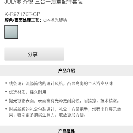
JULY® 齐悦 三合一浴室配件套装
K-R97176T-CP
颜色/表面处理工艺：
CP/抛光镀铬
分享
线条设计流畅简约的设计风格，凸显高尚的个人浴室品味
优选材质，经久耐用
抛光镀铬表面，表面富有光泽更耐腐蚀，耐挂擦，技术精湛。
时尚新颖的礼盒包装设计，礼盒上方带把手，增强出样展示效
果，吸引更多购买注意力，取放更加方便。