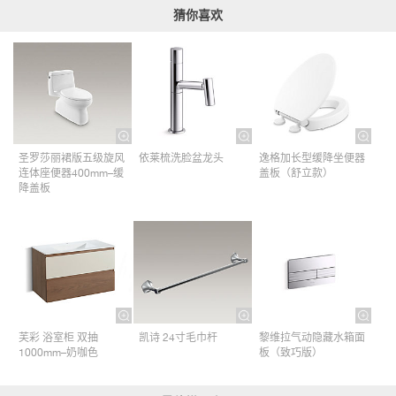
猜你喜欢
圣罗莎丽裙版五级旋风
依莱梳洗脸盆龙头
逸格加长型缓降坐便器
连体座便器400mm–缓
盖板（舒立款）
降盖板
芙彩 浴室柜 双抽
凯诗 24寸毛巾杆​
黎维拉气动隐藏水箱面
1000mm–奶咖色
板（致巧版）