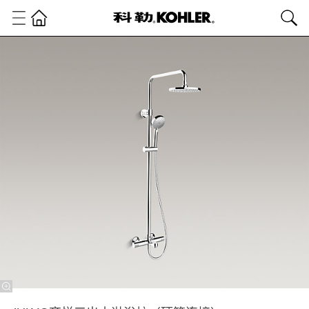
卫
浴
产
品
淋
浴
龙
头
淋
浴
柱
及
淋
浴
屏
JULY®
齐悦三
出水淋