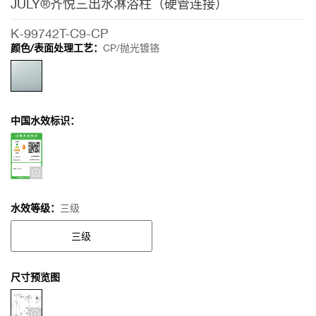
JULY®齐悦三出水淋浴柱（硬管连接）
浴柱
（硬管
K-99742T-C9-CP
连接）
颜色/表面处理工艺：
CP/抛光镀铬
中国水效标识：
水效等级：
三级
三级
尺寸预览图