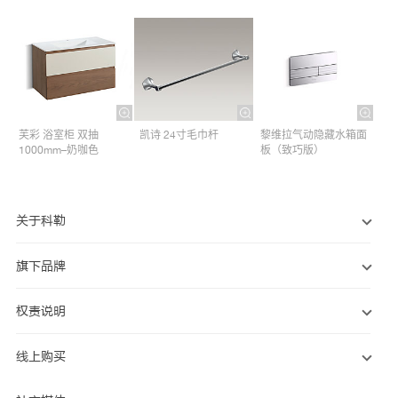
芙彩 浴室柜 双抽
凯诗 24寸毛巾杆​
黎维拉气动隐藏水箱面
1000mm–奶咖色
板（致巧版）
关于科勒
旗下品牌
权责说明
线上购买