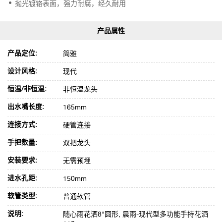
抛光镀铬表面，强力耐腐，经久耐用
产品定位:
简雅
设计风格:
现代
恒温/非恒温:
非恒温龙头
出水嘴长度:
165mm
连接方式:
硬管连接
手把数量:
双把龙头
安装要求:
无需预埋
进水孔距:
150mm
软管类型:
普通软管
说明:
随心雨花洒8"圆形, 晨雨-现代型多功能手持花洒