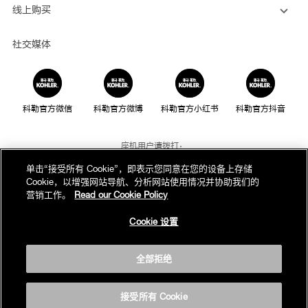
线上购买
社交媒体
科勒官方微信
科勒官方微博
科勒官方小红书
科勒官方抖音
座机用户请拨打：
800-820-2628
单击“接受所有 Cookie”，即表示您同意在您的设备上存储
Cookie，以增强网站导航、分析网站使用情况并协助我们的
手机用户请拨打：
营销工作。
Read our Cookie Policy
400-820-2628
Cookie 设置
我们的电话服务时间为：
周一至周日，上午8点至晚上10点(法定节假日除外)
全部拒绝
版权为科勒(中国)投资有限公司所有©2019
沪ICP备05026969号-1
接受所有 Cookie
沪公网安备31010602002259号