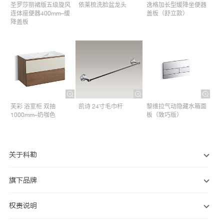
圣罗莎丽裙版五级旋风
依莱梳洗脸盆龙头
逸格加长型缓降坐便器
连体座便器400mm–缓
盖板（舒立款）
降盖板
芙彩 浴室柜 双抽
凯诗 24寸毛巾杆​
黎维拉气动隐藏水箱面
1000mm–奶咖色
板（致巧版）
关于科勒
旗下品牌
权责说明