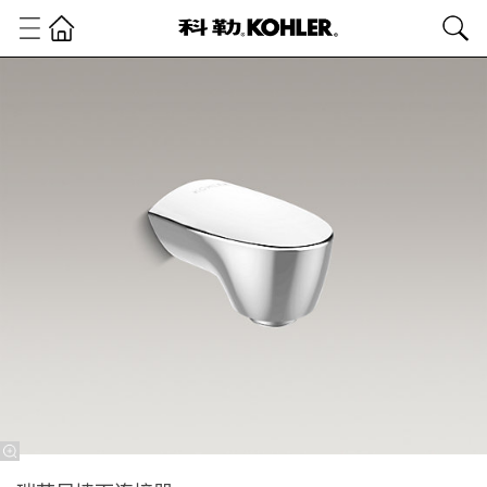
卫
浴
产
品
淋
浴
龙
头
淋
浴
配
件
瑞
芙
尼
墙
面
连