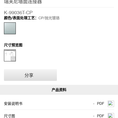
瑞芙尼墙面连接器
接
器
K-99036T-CP
颜色/表面处理工艺：
CP/抛光镀铬
尺寸预览图
分享
安装说明书
PDF
尺寸图
PDF