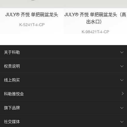
JULY® 齐悦 单把碗盆龙头
JULY® 齐悦 单把碗盆龙头（高
出水口）
K-5241T-4-CP
K-98421T-4-CP
关于科勒
权责说明
线上购买
科勒雅悦会
旗下品牌
社交媒体