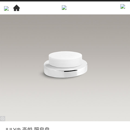
卫
浴
产
品
浴
室
配
件
浴
室
配
件
JULY®
齐
JULY® 齐悦 肥皂盘