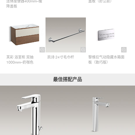
连体座便器400mm–缓
盖板（舒立款）
降盖板
芙彩 浴室柜 双抽
凯诗 24寸毛巾杆​
黎维拉气动隐藏水箱面
1000mm–奶咖色
板（致巧版）
最佳搭配产品