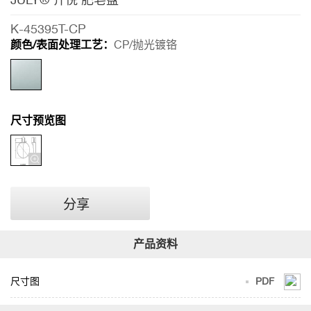
悦
肥
K-45395T-CP
皂
颜色/表面处理工艺：
CP/抛光镀铬
盘
尺寸预览图
分享
尺寸图
PDF