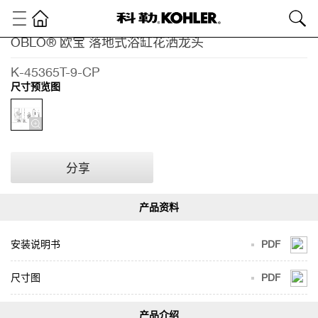
OBLO® 欧宝 落地式浴缸花洒龙头
卫
浴
K-45365T-9-CP
产
尺寸预览图
品
浴
室
龙
头
分享
浴
缸
龙
头
OBLO®
安装说明书
PDF
欧宝 落
地式浴
缸花洒
尺寸图
PDF
龙头