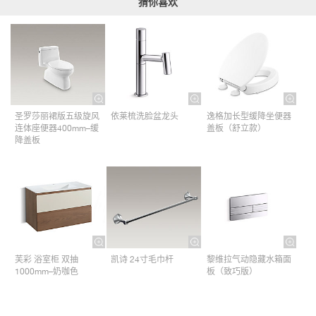
猜你喜欢
圣罗莎丽裙版五级旋风
依莱梳洗脸盆龙头
逸格加长型缓降坐便器
连体座便器400mm–缓
盖板（舒立款）
降盖板
芙彩 浴室柜 双抽
凯诗 24寸毛巾杆​
黎维拉气动隐藏水箱面
1000mm–奶咖色
板（致巧版）