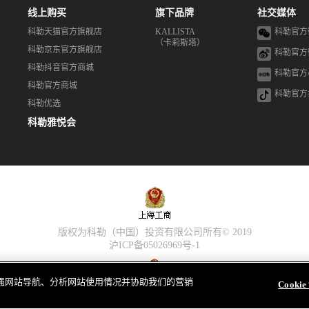
线上购买
旗下品牌
社交媒体
科勒天猫官方旗舰店
KALLISTA
科勒官方
（卡莉斯塔）
科勒京东官方旗舰店
科勒官方
科勒抖音官方商城
科勒官方
科勒官方商城
科勒官方
科勒优选
科勒雅悦会
版权为科勒（中国）投资有限公司所有© 2019
沪ICP备05026969号-1
，以增强网站导航、分析网站使用情况并协助我们的营销
Cooki
沪公网安备 31010602002259号