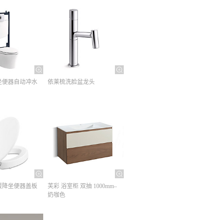
坐便器自动冲水
依莱梳洗脸盆龙头
缓降坐便器盖板
芙彩 浴室柜 双抽 1000mm–
奶咖色