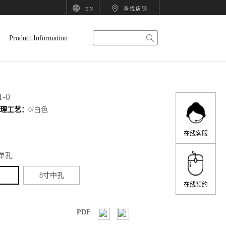
EN
查找店铺
科
智
卫
厨
衣
项
Product Information
勒
能
浴
房
柜
目
1-0
处理工艺：
0/白色
精
产
产
产
产
甄
在线客服
单孔
选
品
品
品
品
选
8寸中孔
在线预约
PDF