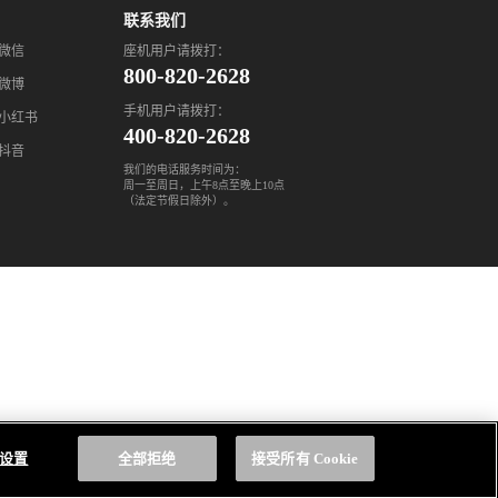
联系我们
座机用户请拨打：
微信
800-820-2628
微博
手机用户请拨打：
小红书
400-820-2628
抖音
我们的电话服务时间为：
周一至周日，上午8点至晚上10点
（法定节假日除外）。
e 设置
全部拒绝
接受所有 Cookie