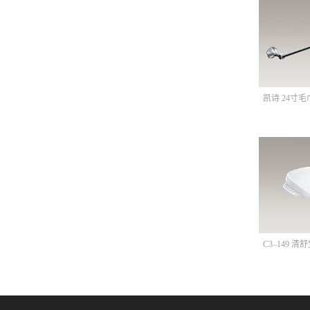
凯诗 24寸毛
C3–149 