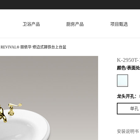
卫浴产品
厨房产品
项目甄选
REVIVAL® 丽依华 修边式铸铁台上台盆
K-2950T-
颜色/表面
龙头开孔：
单孔
安装说明书