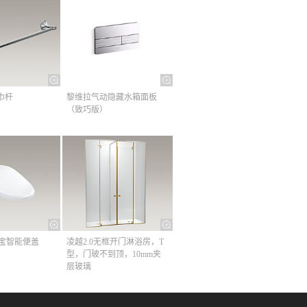
巾杆​
黎维拉气动隐藏水箱面板
（致巧版）
清舒宝智能便盖
凌越2.0无框开门淋浴房，T
型，门玻不到顶，10mm夹
层玻璃