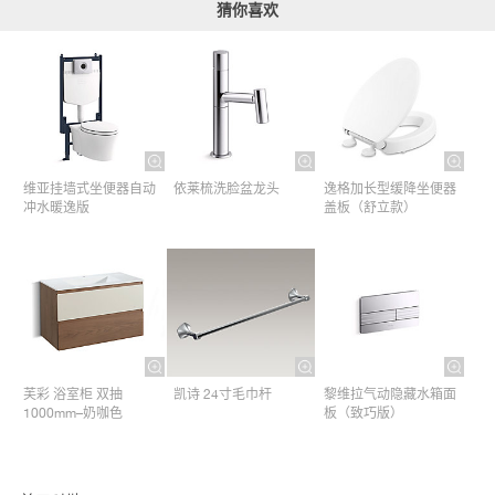
猜你喜欢
维亚挂墙式坐便器自动
依莱梳洗脸盆龙头
逸格加长型缓降坐便器
冲水暖逸版
盖板（舒立款）
芙彩 浴室柜 双抽
凯诗 24寸毛巾杆​
黎维拉气动隐藏水箱面
1000mm–奶咖色
板（致巧版）