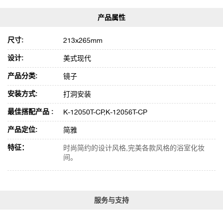
尺寸:
213x265mm
设计:
美式现代
产品分类:
镜子
安装方式:
打洞安装
最佳搭配产品 :
K-12050T-CP,K-12056T-CP
产品定位:
简雅
特征：
时尚简约的设计风格,完美各款风格的浴室化妆
间。
服务与支持