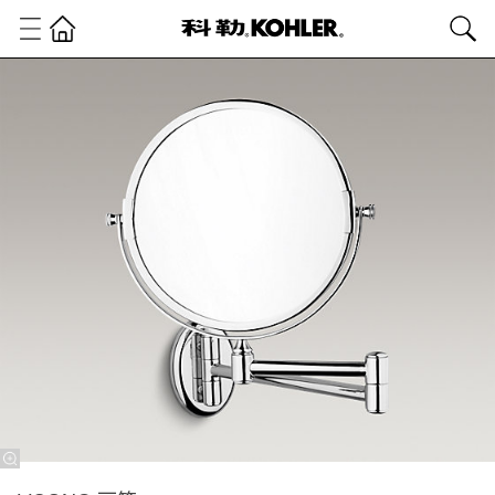
卫
浴
产
品
浴
室
配
件
浴
室
配
件
LISON®
丽笙 7