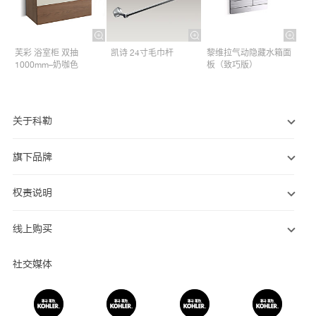
芙彩 浴室柜 双抽
凯诗 24寸毛巾杆​
黎维拉气动隐藏水箱面
1000mm–奶咖色
板（致巧版）
关于科勒
旗下品牌
权责说明
线上购买
社交媒体