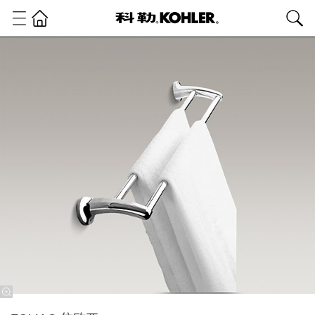
卫
浴
产
品
浴
室
配
件
浴
室
配
件
EOLIA®
依欧亚
24