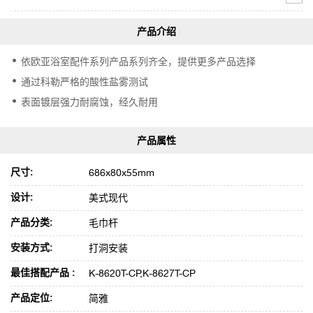
依欧亚浴室配件系列产品系列齐全，提供更多产品选择
通过科勒严格的酸性盐雾测试
表面镀层强力耐腐蚀，经久耐用
尺寸:
686x80x55mm
设计:
美式现代
产品分类:
毛巾杆
安装方式:
打洞安装
最佳搭配产品 :
K-8620T-CP,K-8627T-CP
产品定位:
简雅